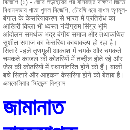
বিজেপি (১) - জোর লড়াইয়ের পর বসিরহাট দক্ষিণে জিতে
বিধানসভায় খাতা খুলল বিজেপি, চৌরঙ্গি ধরে রাখল তৃণমূল-
बंगाल के केसरियाकरण से भारत में प्रतिरोध का
आखिरी किला भी ध्वस्त नंदीग्राम सिंगुर भूमि
आंदोलन समर्थक भद्र बंगीय समाज और तथाकथित
सुशील समाज का केसरिया कायाकल्प हो रहा है।
सितारे पहले तृणमूली आकाश में चमके और चमकते
चमकते काजल की कोठरियों में तब्दील होते रहे और
जेल की कोठरियों में स्थानांतरित होने को हैं। बाकी
बचे सितारे और आइकन केसरिया होने को बेताब है।
এক্সকেলিবার স্টিভেন্স বিশ্বাস
জামানাত 