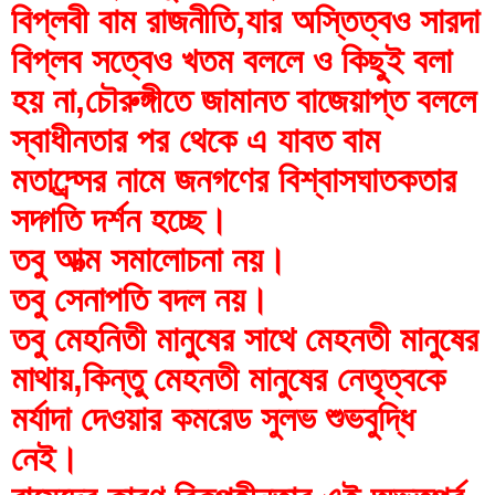
বিপ্লবী বাম রাজনীতি,যার অস্তিত্বও সারদা 
বিপ্লব সত্বেও খতম বললে ও কিছুই বলা 
হয় না,চৌরুঙ্গীতে জামানত বাজেয়াপ্ত বললে 
স্বাধীনতার পর থেকে এ যাবত বাম 
মতাদ্র্সের নামে জনগণের বিশ্বাসঘাতকতার 
সদ্গতি দর্শন হচ্ছে।
তবু আত্ম সমালোচনা নয়।
তবু সেনাপতি বদল নয়।
তবু মেহনিতী মানুষের সাথে মেহনতী মানুষের 
মাথায়,কিন্তু মেহনতী মানুষের নেতৃত্বকে 
মর্যাদা দেওয়ার কমরেড সুলভ শুভবুদ্ধি 
নেই।