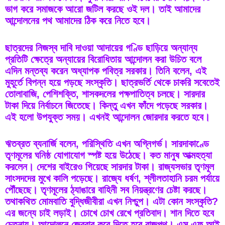
ভাগ করে সমাজকে আরো জটিল করছে ওই দল। তাই আমাদের 
আন্দোলনের পথ আমাদের ঠিক করে নিতে হবে। 
ছাত্রদের নিজস্ব দাবি দাওয়া আদায়ের গণ্ডি ছাড়িয়ে অন্যান্য 
প্রতিটি ক্ষেত্রে অন্যায়ের বিরোধিতায় আন্দোলন করা উচিত বলে 
এদিন মন্তব্য করেন অধ্যাপক পবিত্র সরকার। তিনি বলেন, এই 
মুহূর্তে বিপন্ন হয়ে পড়ছে সংস্কৃতি। ছাত্রভর্তি থেকে চাকরি সবেতেই 
তোলাবাজি, পেশিশক্তি, শাসকদলের পক্ষপাতিত্ব চলছে। সারদার 
টাকা দিয়ে নির্বাচনে জিতেছে। কিন্তু এখন ফাঁদে পড়েছে সরকার। 
এই হলো উপযুক্ত সময়। এখনই আন্দোলন জোরদার করতে হবে। 
ঋতব্রত ব্যনার্জি বলেন, পরিস্থিতি এখন অগ্নিগর্ভ। সারদাকাণ্ডে 
তৃণমূলের ঘনিষ্ঠ যোগাযোগ স্পষ্ট হয়ে উঠেছে। কত মানুষ আত্মহত্যা 
করলেন। দেশের বাইরেও গিয়েছে সারদার টাকা। রাজ্যসভার তৃণমূল 
সাংসদদের মুখে কালি পড়েছে। রাজ্যে ধর্ষণ, শ্লীলতাহানি চরম পর্যায়ে 
পৌঁছেছে। তৃণমূলের ঠ্যাঙারে বাহিনী সব নিয়ন্ত্রণের চেষ্টা করছে। 
তথাকথিত মোমবাতি বুদ্ধিজীবীরা এখন নিশ্চুপ। এটা কোন সংস্কৃতি? 
এর জন্যে চাই লড়াই। চোখে চোখ রেখে প্রতিবাদ। শান দিতে হবে 
চেতনায়। আন্দোলনে জেরবার করে দিতে হবে রাজপথ। এস এফ আই 