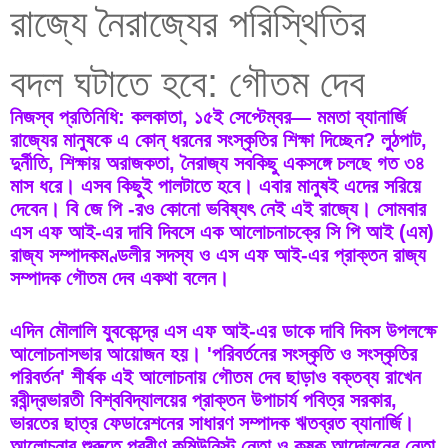
রাজ্যে নৈরাজ্যের পরিস্থিতির
বদল ঘটাতে হবে: গৌতম দেব
নিজস্ব প্রতিনিধি: কলকাতা, ১৫ই সেপ্টেম্বর— মমতা ব্যানার্জি 
রাজ্যের মানুষকে এ কোন্‌ ধরনের সংস্কৃতির শিক্ষা দিচ্ছেন? লুঠপাট, 
দুর্নীতি, শিক্ষায় অরাজকতা, নৈরাজ্য সবকিছু একসঙ্গে চলছে গত ৩৪ 
মাস ধরে। এসব কিছুই পালটাতে হবে। এবার মানুষই এদের সরিয়ে 
দেবেন। বি জে পি -রও কোনো ভবিষ্যৎ নেই এই রাজ্যে। সোমবার 
এস এফ আই-এর দাবি দিবসে এক আলোচনাচক্রে সি পি আই (এম) 
রাজ্য সম্পাদকমণ্ডলীর সদস্য ও এস এফ আই-এর প্রাক্তন রাজ্য 
সম্পাদক গৌতম দেব একথা বলেন।
এদিন মৌলালি যুবকেন্দ্রে এস এফ আই-এর ডাকে দাবি দিবস উপলক্ষে 
আলোচনাসভার আয়োজন হয়। 'পরিবর্তনের সংস্কৃতি ও সংস্কৃতির 
পরিবর্তন' শীর্ষক এই আলোচনায় গৌতম দেব ছাড়াও বক্তব্য রাখেন 
রবীন্দ্রভারতী বিশ্ববিদ্যালয়ের প্রাক্তন উপাচার্য পবিত্র সরকার, 
ভারতের ছাত্র ফেডারেশনের সাধারণ সম্পাদক ঋতব্রত ব্যানার্জি। 
আলোচনার শুরুতে প্রবীণ কমিউনিস্ট নেতা ও কৃষক আন্দোলনের নেতা 