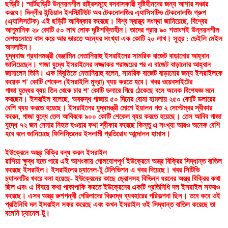
ছড়িটি। স্মার্টছড়িটি উন্নয়নশীল রাষ্ট্রসমূহে বসবাসকারী দৃষ্টিহীনদের জন্য আশার সঞ্চার 
করবে। দিল্লীর ইন্ডিয়ান ইনস্টিটিউট অব টেকনোলজির এ্যাসিসটিভ টেকনোলজি গ্রুপ 
(এ্যাসিসটেক) এই ছড়িটি আবিষ্কার করেছে। বিশ্ব স্বাস্থ্য সংস্থা জানিয়েছে, বিশ্বের 
আনুমানিক ২৮ কোটি ৫০ লাখ লোক দৃষ্টিশক্তিহীন। তাদের প্রায় ৯০ শতাংশই উন্নয়নশীল 
দেশগুলোতে বাস করে আর ভারতে অন্ধের সংখ্যা এক কোটি ২০ লাখ। সূত্র : ডেইলি মেইল 
অনলাইন।
যুদ্ধবাজ প্রধানমন্ত্রী বেঞ্জামিন নেতানিয়াহু ইসরাইলের সামরিক বাজেট বাড়ানোর আহ্বান 
জানিয়েছেন। গাজা যুদ্ধে ইসরাইলের লজ্জাকর পরাজয়ের পর এ বাজেট বাড়ানোর আহ্বান 
জানালেন তিনি। এক বিবৃতিতে নেতানিয়াহু বলেন, সামরিক বাজেট বাড়ানোর জন্য ইসরাইলকে 
কয়েক শ' কোটি শেকেল (ইসরাইলি মুদ্রা) ব্যয় করতে হবে। খবর ওয়েবসাইটের
গাজা যুদ্ধের ব্যয় তিন থেকে চার শ' কোটি ডলারে গিয়ে ঠেকেছে বলে অনেক বিশেষজ্ঞ মনে 
করছেন। ইসরাইল বলেছে, অবরুদ্ধ গাজায় ৫০ দিনের বোমা হামলায় ২৫০ কোটি ডলারের 
বেশি ব্যয় করতে হয়েছে। ইসরাইলের যুদ্ধমন্ত্রী মোশে ইয়ালন গত ২ সেপ্টেম্বর স্বীকার 
করেন, গাজা যুদ্ধে তেল আবিবকে ৯০০ কোটি শেকেল ব্যয় করতে হয়েছে। তেল আবিব গাজা 
যুদ্ধে ৭২ জন সেনার নিহত হওয়ার কথা স্বীকার করেছে কিন্তু এ সংখ্যা আরও অনেক বেশি 
হবে বলে জানিয়েছে ফিলিস্তিনের ইসলামী প্রতিরোধ আন্দোলন হামাস।
ইউক্রেনে অস্ত্র বিক্রি বন্ধ করল ইসরাইল
রাশিয়া ক্ষুব্ধ হতে পারে এই আশংকায় গোলযোগপূর্ণ ইউক্রেনে অস্ত্র বিক্রির সিদ্ধান্ত বাতিল 
করেছে ইসরাইল। ইসরাইলের চ্যানেল-টু টেলিভিশন এ খবর দিয়েছে। খবর সিটিভি
চ্যানলটির খবরে বলা হয়েছে- ইউক্রেনের কাছে ড্রোনসহ বিভিন্ন ধরনের অস্ত্র বিক্রির কথা 
ছিল এবং এ বিষয়ে কথা পাকাপাকি করতে ইউক্রেনের একটি প্রতিনিধি দল ইসরাইল সফরও 
করেছে। এসব অস্ত্র রুশপন্থী গেরিলাদের বিরুদ্ধে ব্যবহারের পরিকল্পনা ছিল। তবে কবে ওই 
প্রতিনিধি দল ইসরাইল সফর করেছে এবং কখন ইসরাইল ওই সিদ্ধান্ত বাতিল করেছে তা 
বলেনি চ্যানেল-টু।