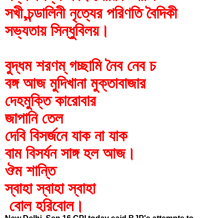
সখী,চন্ডালিনী নৃত্যের পরিণতি বৈদিকী 
সভ্যতায় সিন্ধুবিলয়।
বুদ্ধম শরণম্ গচ্ছামি নৈব নেব চ
বঙ্গ আজ মুদিখানা মুক্তাবাজার 
দেহমুক্তি কারোবার 
জাপানি তেল
দেবি বিসর্জনে যাক না যাক 
বাম বিসর্যন সাঙ্গ হল আজ।
ঔম শান্তি
স্বাহা স্বাহা স্বাহা
 বোল হরিবোল।