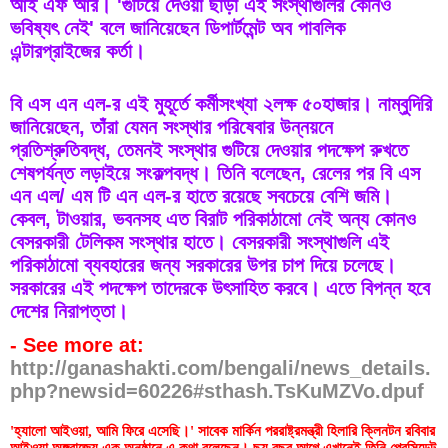
আই এফ আর। 'গুটিয়ে দেওয়া ছাড়া এই সংস্থাগুলির কোনও 
ভবিষ্যৎ নেই' বলে জানিয়েছেন ডিপার্টমেন্ট অব পাবলিক 
এন্টারপ্রাইজের কর্তা। 
বি এস এন এল-র এই মুহূর্তে কর্মীসংখ্যা ২লক্ষ ৫০হাজার। নাম্বুদিরি 
জানিয়েছেন, তাঁরা যেমন সংস্থার পরিষেবার উন্নয়নে 
প্রতিশ্রুতিবদ্ধ, তেমনই সংস্থার গুটিয়ে দেওয়ার পদক্ষেপ রুখতে 
শেষপর্যন্ত লড়াইয়ে সংকল্পবদ্ধ। তিনি বলেছেন, রেলের পর বি এস 
এন এল/ এম টি এন এল-র হাতে রয়েছে সবচেয়ে বেশি জমি। 
কেবল, টাওয়ার, ভবনসহ এত বিরাট পরিকাঠামো নেই অন্য কোনও 
বেসরকারী টেলিকম সংস্থার হাতে। বেসরকারী সংস্থাগুলি এই 
পরিকাঠামো ব্যবহারের জন্য সরকারের উপর চাপ দিয়ে চলেছে। 
সরকারের এই পদক্ষেপ তাদেরকে উৎসাহিত করবে। এতে বিপন্ন হবে 
দেশের নিরাপত্তা।
- See more at: 
http://ganashakti.com/bengali/news_details.
php?newsid=60226#sthash.TsKuMZVo.dpuf
'হ্যালো আইওয়া, আমি ফিরে এসেছি।' সাবেক মার্কিন পররাষ্ট্রমন্ত্রী হিলারি ক্লিনটন রবিবার 
আইওয়া অঙ্গরাজ্যে এক অনুষ্ঠানে এ কথা বলেছেন। ছয় বছর আগে এখানেই তিনি প্রেসিডেন্ট 