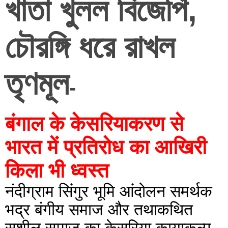
খাতা খুলল বিজেপি, 
চৌরঙ্গি ধরে রাখল 
তৃণমূল
-
बंगाल के केसरियाकरण से 
भारत में प्रतिरोध का आखिरी 
किला भी ध्वस्त
नंदीग्राम सिंगुर भूमि आंदोलन समर्थक 
भद्र बंगीय समाज और तथाकथित 