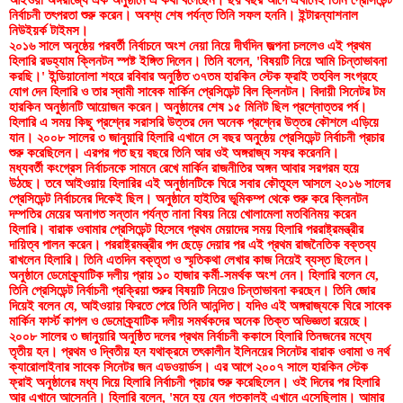
নির্বাচনী তৎপরতা শুরু করেন। অবশ্য শেষ পর্যন্ত তিনি সফল হননি। ইন্টারন্যাশনাল 
নিউইয়র্ক টাইমস।
২০১৬ সালে অনুষ্ঠেয় পরবর্তী নির্বাচনে অংশ নেয়া নিয়ে দীর্ঘদিন জল্পনা চললেও এই প্রথম 
হিলারি রডহ্যাম ক্লিনটন স্পষ্ট ইঙ্গিত দিলেন। তিনি বলেন, 'বিষয়টি নিয়ে আমি চিন্তাভাবনা 
করছি।' ইন্ডিয়ানোলা শহরে রবিবার অনুষ্ঠিত ৩৭তম হারকিন স্টেক ফ্রাই তহবিল সংগ্রহে 
যোগ দেন হিলারি ও তার স্বামী সাবেক মার্কিন প্রেসিডেন্ট বিল ক্লিনটন। বিদায়ী সিনেটর টম 
হারকিন অনুষ্ঠানটি আয়োজন করেন। অনুষ্ঠানের শেষ ১৫ মিনিট ছিল প্রশ্নোত্তর পর্ব। 
হিলারি এ সময় কিছু প্রশ্নের সরাসরি উত্তর দেন অনেক প্রশ্নের উত্তর কৌশলে এড়িয়ে 
যান। ২০০৮ সালের ৩ জানুয়ারি হিলারি এখানে সে বছর অনুষ্ঠেয় প্রেসিডেন্ট নির্বাচনী প্রচার 
শুরু করেছিলেন। এরপর গত ছয় বছরে তিনি আর ওই অঙ্গরাজ্য সফর করেননি। 
মধ্যবর্তী কংগ্রেস নির্বাচনকে সামনে রেখে মার্কিন রাজনীতির অঙ্গন আবার সরগরম হয়ে 
উঠছে। তবে আইওয়ায় হিলারির এই অনুষ্ঠানটিকে ঘিরে সবার কৌতূহল আসলে ২০১৬ সালের 
প্রেসিডেন্ট নির্বাচনের দিকেই ছিল। অনুষ্ঠানে হাইতির ভূমিকম্প থেকে শুরু করে ক্লিনটন 
দম্পতির মেয়ের অনাগত সন্তান পর্যন্ত নানা বিষয় নিয়ে খোলামেলা মতবিনিময় করেন 
হিলারি। বারাক ওবামার প্রেসিডেন্ট হিসেবে প্রথম মেয়াদের সময় হিলারি পররাষ্ট্রমন্ত্রীর 
দায়িত্ব পালন করেন। পররাষ্ট্রমন্ত্রীর পদ ছেড়ে দেয়ার পর এই প্রথম রাজনৈতিক বক্তব্য 
রাখলেন হিলারি। তিনি এতদিন বক্তৃতা ও স্মৃতিকথা লেখার কাজ নিয়েই ব্যস্ত ছিলেন। 
অনুষ্ঠানে ডেমোক্র্যাটিক দলীয় প্রায় ১০ হাজার কর্মী-সমর্থক অংশ নেন। হিলারি বলেন যে, 
তিনি প্রেসিডেন্ট নির্বাচনী প্রক্রিয়া শুরুর বিষয়টি নিয়েও চিন্তাভাবনা করছেন। তিনি জোর 
দিয়েই বলেন যে, আইওয়ায় ফিরতে পেরে তিনি আনন্দিত। যদিও এই অঙ্গরাজ্যকে ঘিরে সাবেক 
মার্কিন ফার্স্ট কাপল ও ডেমোক্র্যাটিক দলীয় সমর্থকদের অনেক তিক্ত অভিজ্ঞতা রয়েছে। 
২০০৮ সালের ৩ জানুয়ারি অনুষ্ঠিত দলের প্রথম নির্বাচনী ককাসে হিলারি তিনজনের মধ্যে 
তৃতীয় হন। প্রথম ও দ্বিতীয় হন যথাক্রমে তৎকালীন ইলিনয়ের সিনেটর বারাক ওবামা ও নর্থ 
ক্যারোলাইনার সাবেক সিনেটর জন এডওয়ার্ডস। এর আগে ২০০৭ সালে হারকিন স্টেক 
ফ্রাই অনুষ্ঠানের মধ্য দিয়ে হিলারি নির্বাচনী প্রচার শুরু করেছিলেন। ওই দিনের পর হিলারি 
আর এখানে আসেননি। হিলারি বলেন, 'মনে হয় যেন গতকালই এখানে এসেছিলাম। আমার 