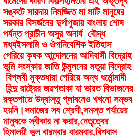
বামেদের কারণ বিকল্পহীনতার এই অভূতপূর্ব 
সঙ্কটে সারদায় নিমজ্জিত মা মাটি মানুষের 
সরকার বিসর্জনের দুর্গাপুজায় বাংলায় শোষ 
পর্যন্ত প্রাচীন অসুর অনার্য  বৌদ্ধ 
মধ্যইসলামি ও ঔপনিবেশিক ইতিহাস 
পেরিয়ে কৃষক আন্দোলনের আদিবাসী বিদ্রোহ 
ভূমি সংস্কার জাতি উন্মুলনের মতুয়া বিদ্রোহ 
 বিপ্লবী মুক্তধারা পেরিয়ে অন্ধ ধর্মোন্মাদী 
 হিন্দু রাষ্ট্রের জয়পতাকা যা ভারত বিভাজনের 
রক্তপাতে উদ্বাস্তু প্লাবনেও খখনো সম্ভব 
হয়নি।সমাজের সব শ্রেণী,সমস্ত পর্যায়ের 
মানুষকে স্বীকার না করার,নেতৃত্বের 
হিমালয়ী ভুল বারম্বার বারম্বার,বিশ্বাস 