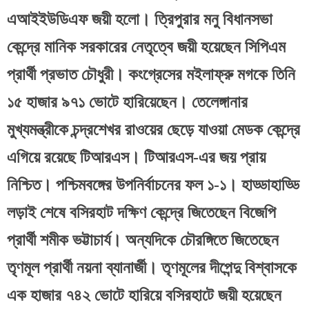
এআইইউডিএফ জয়ী হলো। ত্রিপুরার মনু বিধানসভা 
কেন্দ্রে মানিক সরকারের নেতৃত্বে জয়ী হয়েছেন সিপিএম 
প্রার্থী প্রভাত চৌধুরী। কংগ্রেসের মইলাফ্রু মগকে তিনি 
১৫ হাজার ৯৭১ ভোটে হারিয়েছেন। তেলেঙ্গানার 
মুখ্যমন্ত্রীকে চন্দ্রশেখর রাওয়ের ছেড়ে যাওয়া মেডক কেন্দ্রে 
এগিয়ে রয়েছে টিআরএস। টিআরএস-এর জয় প্রায় 
নিশ্চিত। পশ্চিমবঙ্গের উপনির্বাচনের ফল ১-১। হাড্ডাহাড্ডি 
লড়াই শেষে বসিরহাট দক্ষিণ কেন্দ্রে জিতেছেন বিজেপি 
প্রার্থী শমীক ভট্টাচার্য। অন্যদিকে চৌরঙ্গিতে জিতেছেন 
তৃণমূল প্রার্থী নয়না ব্যানার্জী। তৃণমূলের দীপেন্দু বিশ্বাসকে 
এক হাজার ৭৪২ ভোটে হারিয়ে বসিরহাটে জয়ী হয়েছেন 