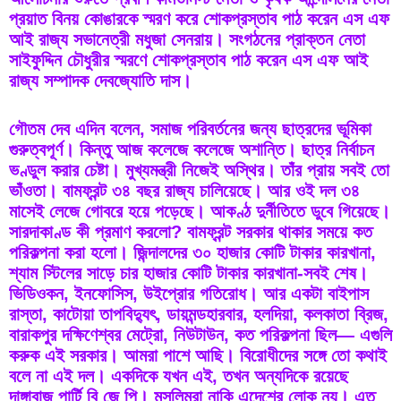
প্রয়াত বিনয় কোঙারকে স্মরণ করে শোকপ্রস্তাব পাঠ করেন এস এফ 
আই রাজ্য সভানেত্রী মধুজা সেনরায়। সংগঠনের প্রাক্তন নেতা 
সাইফুদ্দিন চৌধুরীর স্মরণে শোকপ্রস্তাব পাঠ করেন এস এফ আই 
রাজ্য সম্পাদক দেবজ্যোতি দাস। 
গৌতম দেব এদিন বলেন, সমাজ পরিবর্তনের জন্য ছাত্রদের ভূমিকা 
গুরুত্বপূর্ণ। কিন্তু আজ কলেজে কলেজে অশান্তি। ছাত্র নির্বাচন 
ভণ্ডুল করার চেষ্টা। মুখ্যমন্ত্রী নিজেই অস্থির। তাঁর প্রায় সবই তো 
ভাঁওতা। বামফ্রন্ট ৩৪ বছর রাজ্য চালিয়েছে। আর ওই দল ৩৪ 
মাসেই লেজে গোবরে হয়ে পড়েছে। আকণ্ঠ দুর্নীতিতে ডুবে গিয়েছে। 
সারদাকাণ্ড কী প্রমাণ করলো? বামফ্রন্ট সরকার থাকার সময়ে কত 
পরিকল্পনা করা হলো। জিন্দালদের ৩০ হাজার কোটি টাকার কারখানা, 
শ্যাম স্টিলের সাড়ে চার হাজার কোটি টাকার কারখানা-সবই শেষ। 
ভিডিওকন, ইনফোসিস, উইপ্রোর গতিরোধ। আর একটা বাইপাস 
রাস্তা, কাটোয়া তাপবিদ্যুৎ, ডায়মন্ডহারবার, হলদিয়া, কলকাতা ব্রিজ, 
বারাকপুর দক্ষিণেশ্বর মেট্রো, নিউটাউন, কত পরিকল্পনা ছিল— এগুলি 
করুক এই সরকার। আমরা পাশে আছি। বিরোধীদের সঙ্গে তো কথাই 
বলে না এই দল। একদিকে যখন এই, তখন অন্যদিকে রয়েছে 
দাঙ্গাবাজ পার্টি বি জে পি। মুসলিমরা নাকি এদেশের লোক নয়। এত 