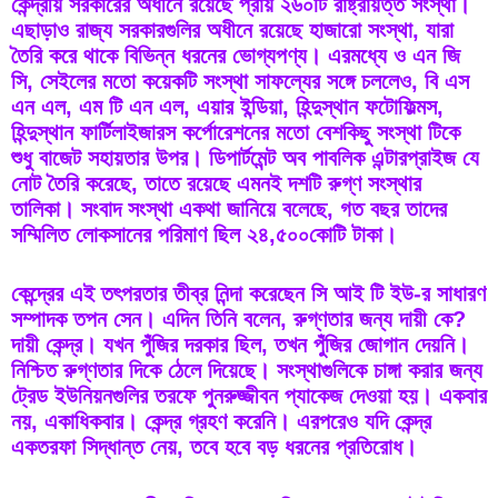
কেন্দ্রীয় সরকারের অধীনে রয়েছে প্রায় ২৬০টি রাষ্ট্রায়ত্ত সংস্থা। 
এছাড়াও রাজ্য সরকারগুলির অধীনে রয়েছে হাজারো সংস্থা, যারা 
তৈরি করে থাকে বিভিন্ন ধরনের ভোগ্যপণ্য। এরমধ্যে ও এন জি 
সি, সেইলের মতো কয়েকটি সংস্থা সাফল্যের সঙ্গে চললেও, বি এস 
এন এল, এম টি এন এল, এয়ার ইন্ডিয়া, হিন্দুস্থান ফটোফিল্মস, 
হিন্দুস্থান ফার্টিলাইজারস কর্পোরেশনের মতো বেশকিছু সংস্থা টিকে 
শুধু বাজেট সহায়তার উপর। ডিপার্টমেন্ট অব পাবলিক এন্টারপ্রাইজ যে 
নোট তৈরি করেছে, তাতে রয়েছে এমনই দশটি রুগ্‌ণ সংস্থার 
তালিকা। সংবাদ সংস্থা একথা জানিয়ে বলেছে, গত বছর তাদের 
সম্মিলিত লোকসানের পরিমাণ ছিল ২৪,৫০০কোটি টাকা। 
কেন্দ্রের এই তৎপরতার তীব্র নিন্দা করেছেন সি আই টি ইউ-র সাধারণ 
সম্পাদক তপন সেন। এদিন তিনি বলেন, রুগ্‌ণতার জন্য দায়ী কে? 
দায়ী কেন্দ্র। যখন পুঁজির দরকার ছিল, তখন পুঁজির জোগান দেয়নি। 
নিশ্চিত রুগ্‌ণতার দিকে ঠেলে দিয়েছে। সংস্থাগুলিকে চাঙ্গা করার জন্য 
ট্রেড ইউনিয়নগুলির তরফে পুনরুজ্জীবন প্যাকেজ দেওয়া হয়। একবার 
নয়, একাধিকবার। কেন্দ্র গ্রহণ করেনি। এরপরেও যদি কেন্দ্র 
একতরফা সিদ্ধান্ত নেয়, তবে হবে বড় ধরনের প্রতিরোধ। 