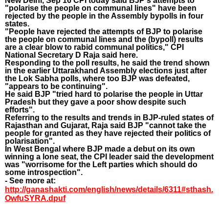
New Delhi, Sep 16 CPI today said BJP's attempts to 
"polarise the people on communal lines" have been 
rejected by the people in the Assembly bypolls in four 
states.
"People have rejected the attempts of BJP to polarise 
the people on communal lines and the (bypoll) results 
are a clear blow to rabid communal politics," CPI 
National Secretary D Raja said here.
Responding to the poll results, he said the trend shown 
in the earlier Uttarakhand Assembly elections just after 
the Lok Sabha polls, where too BJP was defeated, 
"appears to be continuing".
He said BJP "tried hard to polarise the people in Uttar 
Pradesh but they gave a poor show despite such 
efforts".
Referring to the results and trends in BJP-ruled states of 
Rajasthan and Gujarat, Raja said BJP "cannot take the 
people for granted as they have rejected their politics of 
polarisation".
In West Bengal where BJP made a debut on its own 
winning a lone seat, the CPI leader said the development 
was "worrisome for the Left parties which should do 
some introspection".
- See more at: 
http://ganashakti.com/english/news/details/6311#sthash.
OwfuSYRA.dpuf