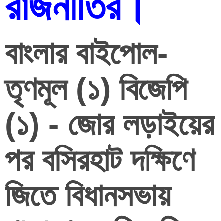
রাজনীতির।
বাংলার বাইপোল- 
তৃণমূল (১) বিজেপি 
(১) - জোর লড়াইয়ের 
পর বসিরহাট দক্ষিণে 
জিতে বিধানসভায় 