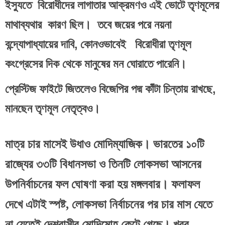
ইস্যুতে  বিরোধীদের লাগাতার আক্রমণও এই ভোটে তৃণমূলের 
মাথাব্যথার  কারণ ছিল।  তবে জয়ের পরে নয়না 
বন্দ্যোপাধ্যায়ের দাবি, কোনওভাবেই   বিরোধীরা তৃণমূল 
কংগ্রেসের দিক থেকে মানুষের মন ঘোরাতে পারেনি।
প্রেস্টিজ ফাইটে জিতলেও বিজেপির পদ্ম কাঁটা চিন্তায় রাখছে, 
মানছেন তৃণমূল নেতৃত্বও।
মাত্র চার মাসেই উধাও মোদিম্যাজিক। ভারতের ১০টি 
রাজ্যের ৩৩টি বিধানসভা ও তিনটি লোকসভা আসনের 
উপনির্বাচনের ফল ঘোষণা করা হয় মঙ্গলবার। ফলাফল 
দেখে এটাই স্পষ্ট, লোকসভা নির্বাচনের পর চার মাস যেতে 
না যেতেই দেশবাসীর মোদিমোহ কেটে গেছে। খবর 