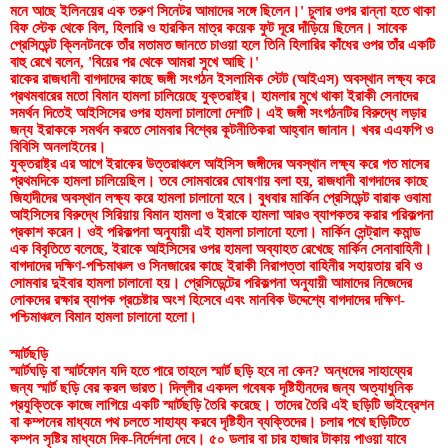
মনে আছে ইলিনয়ের এক তরুণ সিনেটর আমাদের সঙ্গে ছিলেন।' চুলার ওপর রান্না হতে থাকা 
বিফ স্টেক থেকে বিল, হিলারি ও হারকিন মাত্র কয়েক ফুট দূরে দাঁড়িয়ে ছিলেন। সাবেক 
প্রেসিডেন্ট ক্লিনটনকে তাঁর মতামত জানতে চাওয়া হলে তিনি হিলারির কাঁধের ওপর তাঁর একটি 
বাহু রেখে বলেন, 'বিয়ের পর থেকে আমরা সুখে আছি।'
রাকের রাজধানী বাগদাদের কাছে জঙ্গী সংগঠন ইসলামিক স্টেট (আইএস) অবস্থান লক্ষ্য করে 
প্রথমবারের মতো বিমান হামলা চালিয়েছে যুক্তরাষ্ট্র। হামলার মুখে থাকা ইরাকী সেনাদের 
সমর্থন দিতেই আইসিসের ওপর হামলা চালালো দেশটি। এই জঙ্গী সংগঠনটির বিরুদ্ধে লড়ার 
জন্য ইরাককে সমর্থন করতে সোমবার বিশ্বের কূটনীতিকরা আহ্বান জানান। খবর এএফপি ও 
বিবিসি অনলাইনের।
যুক্তরাষ্ট্র এর আগে ইরাকের উত্তরাঞ্চলে আইসিস জঙ্গীদের অবস্থান লক্ষ্য করে গত মাসের 
প্রথমদিকে হামলা চালিয়েছিল। তবে সোমবারের ঘোষণায় বলা হয়, রাজধানী বাগদাদের কাছে 
জিহাদীদের অবস্থান লক্ষ্য করে হামলা চালানো হবে। বুধবার মার্কিন প্রেসিডেন্ট বারাক ওবামা 
আইসিসের বিরুদ্ধে সিরিয়ায় বিমান হামলা ও ইরাকে হামলা আরও ব্যাপকতর করার পরিকল্পনা 
প্রকাশ করেন। ওই পরিকল্পনা অনুযায়ী এই হামলা চালানো হলো। মার্কিন সেন্ট্রাল কমান্ড 
এক বিবৃতিতে বলেছে, ইরাকে আইসিসের ওপর হামলা অব্যাহত রেখেছে মার্কিন সেনাবাহিনী। 
বাগদাদের দক্ষিণ-পশ্চিমাঞ্চল ও সিনজারের কাছে ইরাকী নিরাপত্তা বাহিনীর সহায়তায় রবি ও 
সোমবার দুইবার হামলা চালানো হয়। প্রেসিডেন্টের পরিকল্পনা অনুযায়ী আমাদের নিজেদের 
লোকদের রক্ষার ব্যাপক প্রচেষ্টার অংশ হিসেবে এবং মানবিক উদ্দেশ্যে বাগদাদের দক্ষিণ-
পশ্চিমাঞ্চলে বিমান হামলা চালানো হলো।
স্মার্টছড়ি
স্মার্টঘড়ি বা স্মার্টফোন যদি হতে পারে তাহলে স্মার্ট ছড়ি হবে না কেন? অন্ধদের সাহায্যের 
জন্য স্মার্ট ছড়ি বের করল ভারত। দিল্লীর একদল গবেষক দৃষ্টিহীনদের জন্য অত্যাধুনিক 
প্রযুক্তিকে কাজে লাগিয়ে একটি স্মার্টছড়ি তৈরি করেছে। তাদের তৈরি এই ছড়িটি ভাইব্রেশন 
বা কম্পনের মাধ্যমে পথ চলতে সাহায্য করবে দৃষ্টিহীন ব্যক্তিদের। চলার পথে ছড়িটিতে 
কম্পন সৃষ্টির মাধ্যমে দিক-নির্দেশনা দেবে। ৫০ ডলার বা চার হাজার টাকায় পাওয়া যাবে 