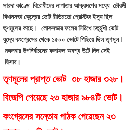
সারদা কাণ্ডে  বিরোধীদের লাগাতার আক্রমণের মধ্যে  চৌরঙ্গী 
বিধানসভা কেন্দ্রের ভোট রীতিমতো প্রেস্টিজ ইস্যু ছিল 
তৃণমূলের কাছে।  লোকসভার ফলের নিরিখে চতুর্মুখী ভোট 
যুদ্ধে কংগ্রেসের থেকে ১৫০০ ভোটে পিছিয়ে ছিল তৃণমূল। 
 মঙ্গলবার উপনির্বাচনের ফলাফল অবশ্য উল্টে দিল সেই 
 হিসাব।  
তৃণমূলের প্রাপ্ত ভোট  ৩৮ হাজার ৩২৮।
বিজেপি পেয়েছে ২৩ হাজার ৯৮৪টি ভোট।
কংগ্রেসের সন্তোষ পাঠক পেয়েছেন ২৩ 