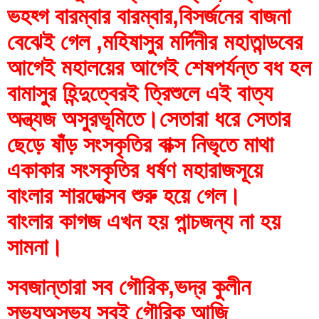
ভহহ্গ বারম্বার বারম্বার,বিসর্জনের বাজনা 
বেঝেই গেল ,মহিষাসুর মর্দিনীর মহাতান্ডবের 
আগেই মহালয়ের আগেই শেষপর্যন্ত বধ হল 
বামাসুর হিন্দুত্বেরই ত্রিশুলে এই বাত্য 
অন্ত্যজ অসুরভূমিতে।সেতারা ধরে সেতার 
ছেড়ে ষাঁড় সংসকৃতির বাক্স নিভৃতে মাথা 
একাকার সংসকৃতির ধর্ষণ মহারাজসূয়ে 
বাংলার শারদোত্সব শুরু হয়ে গেল।
বাংলার কাগজ এখন হয় পান্চজন্য না হয় 
সামনা।
সবজান্তারা সব গৌরিক,ভদ্র কুলীন 
সভ্যঅসভ্য সবই গৌরিক আজি 