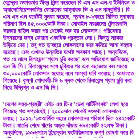
কেন্দ্রের তৎপরতার তীব্র নিন্দা করেছেন বি এস এন এল-র ইউনিয়ন ও 
অ্যাসোসিয়েশনগুলির ফোরামের আহ্বায়ক ভি এ এন নাম্বুদিরি। বি 
এস এন এল যথেষ্টই মুনফা করেছে, প্রথম ৮-৯বছরে মিলিত মুনাফার 
পরিমাণ ছিল ৪৫,০০০কোটি টাকা। মোবাইল সরঞ্জামের টেন্ডারগুলি 
সরকার বাতিল করার পর থেকেই শুরু হয় লোকসান। পরিষেবার 
উন্নয়নের জন্য ফোরাম একাধিক প্রস্তাব দেয়। কিন্তু সরকার 
উড়িয়ে দেয়। তবু গত দু'বছরে লোকসানের বহর কমিয়ে আনা সম্ভব 
হয়েছে। এবং এখনও উন্নতির যথেষ্ট অবকাশ আছে। অন্যদিকে, 
গত মে মাসে রিলায়েন্স 'গ্যাস চুরি করছে' বলে অভিযোগ জানিয়েছে ও 
এন জি সি। রিলায়েন্সের সঙ্গে চুক্তির পর এক বছরেরও কম সময়ে 
৩০,০০০কোটি লোকসান হয়েছে বলে সংস্থা দাবি করেছে। আদালতে 
গিয়েছে। কৃষ্ণা গোদাবরী-ডি ৬ ব্লক থেকে রিলায়েন্স গ্যাস চুরি করা 
নিয়ে উদ্বিগ্ন ও এন জি সি। 
'দেশের সময়-প্রহরী' এইচ এম টি-র 'ডেথ সার্টিফিকেট' লেখা হয়ে 
গিয়েছে গত সপ্তাহেই। ২০০০সাল থেকেই সংস্থা লোকসানে 
চলছে। ২০১২-'১৩আর্থিক বছরে লোকসানের পরিমাণ ছিল ২৪২কোটি 
টাকা। মার্চের শেষে ঋণের অঙ্ক দাঁড়ায় ৬৯৪কোটি ৫২লক্ষ টাকা। 
অন্যদিকে, ১৯৯৬সালে হিন্দুস্থান ফটোফিল্মসকে রুগ্‌ণ ঘোষণা করে বি 