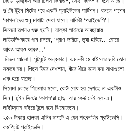
কোল্ড ড্রিঙ্কস আর চিপস কিনছিল, সেই ‘কাপল’রা বসে আছে। 
দু’টো টুইন সিটের পরে একটি প্লাইউডের পার্টিশন। বসলে পাশের 
‘কাপল’দের শুধু মাথাটা দেখা যাবে। বাকিটা ‘প্রাইভেসি’।
সিনেমা তখনও শুরু হয়নি। হাল্কা লাইটের আবছায়ায় 
লাউডস্পিকারে গান চলছে, ‘প্রাণ ভরিয়ে, তৃষা হরিয়ে... মোরে 
আরও আরও আরও...’
 নিভল আলো। ঘুটঘুটে অন্ধকার। এমনকী মোবাইলেও ছবি তোলা 
সম্ভব নয়। পিছন ফিরে দেখলাম, ধীরে ধীরে বক্সে বসা মাথাগুলো 
এক হয়ে যাচ্ছে।
সিনেমা চলছে সিনেমার মতো, কেউ বোধ হয় দেখছে না একটাও 
সিন। টুইন সিটের ‘কাপল’রা ছাড়া আর কেউ নেই হল-এ। 
লাইটম্যান বাইরে টুলে বসে ঝিমোচ্ছেন।
২৫০ টাকায় হালকা এসির দাপটে এ যেন শহরতলির প্রাইভেসি।
কমপ্লিট প্রাইভেসি।