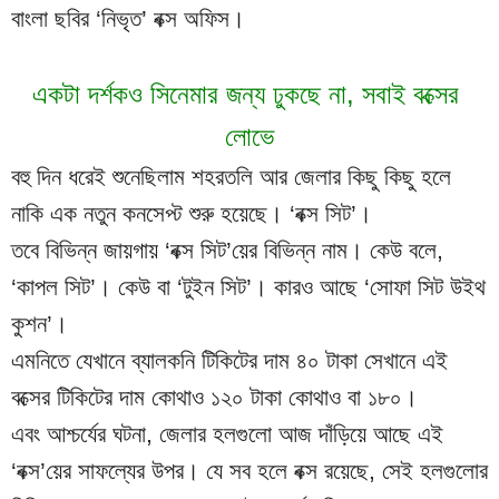
বাংলা ছবির ‘নিভৃত’ বক্স অফিস।
একটা দর্শকও সিনেমার জন্য ঢুকছে না, সবাই বক্সের 
লোভে
বহু দিন ধরেই শুনেছিলাম শহরতলি আর জেলার কিছু কিছু হলে 
নাকি এক নতুন কনসেপ্ট শুরু হয়েছে। ‘বক্স সিট’।
তবে বিভিন্ন জায়গায় ‘বক্স সিট’য়ের বিভিন্ন নাম। কেউ বলে, 
‘কাপল সিট’। কেউ বা ‘টুইন সিট’। কারও আছে ‘সোফা সিট উইথ 
কুশন’।
এমনিতে যেখানে ব্যালকনি টিকিটের দাম ৪০ টাকা সেখানে এই 
বক্সের টিকিটের দাম কোথাও ১২০ টাকা কোথাও বা ১৮০।
এবং আশ্চর্যের ঘটনা, জেলার হলগুলো আজ দাঁড়িয়ে আছে এই 
‘বক্স’য়ের সাফল্যের উপর। যে সব হলে বক্স রয়েছে, সেই হলগুলোর 