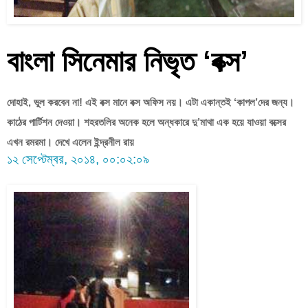
বাংলা সিনেমার নিভৃত ‘বক্স’
দোহাই, ভুল করবেন না! এই বক্স মানে বক্স অফিস নয়। এটা একান্তই ‘কাপল’দের জন্য। 
কাঠের পার্টিশন দেওয়া। শহরতলির অনেক হলে অন্ধকারে দু’মাথা এক হয়ে যাওয়া বক্সের 
এখন রমরমা। দেখে এলেন ইন্দ্রনীল রায়
১২ সেপ্টেম্বর, ২০১৪, ০০:০২:০৯