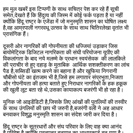
हम मुल खबरें इस टिप्पणी के साथ सचित्र पेश कर रहे हैं सूची 
समेत,देखते हैं कि हिंदुत्व की जिस्म में कोई फर्क पड़ता है या नहीं 
क्योंकि हिंदू राष्ट्र के एजेंडा में जो मनुस्मृति शासन का घोषित लक्ष्य 
है,वह आम्रपाली नगरवधू उत्सव के साथ साथ चितिरलेखा वृतांत भी 
प्रासंगिक हैं।
दूसरी ओर नागरिकों की गोपनीयता की धज्जियां उड़ाकर जिस 
बायोमेट्रिक डिजिटल नागरिकता की संघी परियोजना यूपीए की 
विकलांगता के बाद नये मलम्मे के प्रधान स्वयंसेवक  की लालकिले 
की प्राचीर से हुए दहाड़ के मुताबिक  आर्थिक सशक्तीकरण का लांच 
पैड है,सब्सिडी खत्म करने का बहाना है और खुफिया निगरानी 
चौबीसो घंटे का इंतजाम भी है,जिसे हम लगातार संप्रभुता,निजता 
और गोपनीयता की हत्या बताते हुए निराधार नागरिकों के हक हकूक 
की खुली लूट बता रहे थे,उसका कायाकल्प बजरंगी भी हो रहा है।
युनिक जो आइडेंडिटी है,जिसके लिए आंखों की पुतलियों की तस्वीर 
के साथ उंगलियों की छाप भी जरुरी है,बजरंगी वली ने अह आधार 
बनवाकर विशुद्ध मनुस्मृति शासन का संदेश जारी कर दिया है।
हिंदू राष्ट्र के सूत्रधारों और संघ परिवार के लिए वाह क्या आनंद 
है,परिवेश है क्योंकि पवनपुत्र हनुमान का आधारकार्ड बन गया है।