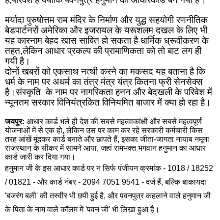
मर्यादा पुरुषोत्तम राम मंदिर के निर्माण और युद्ध सहयोगी रणनीतिक 
बेडपार्टनरों अमेरिका और इजरायल के यरूशलम दखल के लिए भी 
यह कारनाम बेहद खास साबित हो सकता है धार्मिक ध्रूवीकरण के 
तहत,लेकिन आधार प्रकल्प की प्रामाणिकता को तो बाट लग ही 
गयी है।
दोनों खबरों को एकसाथ नत्थी करने का मकसद यह बताना है कि 
धर्म के नाम पर अधर्म का तंत्र मंत्र यंत्र कितना फ्री सेनसेक्स 
है।संस्कृति  के नाम पर नागरिकता हनन और बेदखली के परिवेश में 
न्यूनतम सरकार विनियंत्रकित विनियमित बाजार में क्या हो रहा है।
जयपुर: 
आधार कार्ड भले ही देश की सबसे महत्वाकांक्षी और सबसे महत्वपूर्ण 
योजनाओं में से एक हो, लेकिन उस पर काम कर रहे सरकारी कर्मचारी किस 
तरह आंखें मूंदकर कार्ड बनाते और छापते हैं, इसका जीता-जागता नायाब नमूना 
राजस्थान के सीकर में सामने आया, जहां रामभक्त भगवान हनुमान का आधार 
कार्ड जारी कर दिया गया।
हनुमान जी के इस आधार कार्ड पर न सिर्फ पंजीयन क्रमांक - 1018 / 18252 
/ 01821 - और कार्ड नंबर - 2094 7051 9541 - दर्ज हैं, बल्कि बाकायदा 
'बजरंग बली' की तस्वीर भी छपी हुई है, और पवनपुत्र कहलाने वाले हनुमान जी 
के पिता के नाम वाले कॉलम में 'पवन जी' भी लिखा हुआ है।