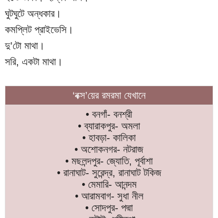
ঘুটঘুটে অন্ধকার।
কমপ্লিট প্রাইভেসি।
দু’টো মাথা।
সরি, একটা মাথা।
‘বক্স’য়ের রমরমা যেখানে
• বনগাঁ- বনশ্রী
• ব্যারাকপুর- অমলা
• হাবড়া- কালিকা
• অশোকনগর- নটরাজ
• মছলন্দপুর- জ্যোতি, পূর্বাশা
• রানাঘাট- সুরেন্দ্র, রানাঘাট টকিজ
• মেমারি- আনন্দম
• আরামবাগ- সুধা নীল
• সোদপুর- পদ্মা