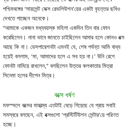
পশ্চিমবঙ্গের ‘সায়লেন্ট সেক্স রেভলিউশন’য়ের একটা বৃহত্তর ছবিও 
দেখতে পাচ্ছেন অনেকে।
“আমাকে একজন মধ্যবয়স্ক মহিলা একদিন তিন বার ফোন 
করেছিলেন। নানা ভাবে জানতে চাইছিলেন আমার হলে কোনও বক্স 
আছে কি না। ডেসপারেশনটা এমনই যে, শেষ পর্যন্ত আমি বাধ্য 
হয়েই বললাম, ‘মা, আমাদের হলে এ সব হয় না।’ উনি রেগে 
ফোনটা নামিয়ে রাখলেন,” বলছিলেন উত্তর কলকাতার মিত্রা 
সিনেমা হলের দীপেন মিত্র।
বক্সে ধর্ষণ
মফস্সলে বক্সের মাহাত্ম্য এতটাই বেড়ে গিয়েছে যে প্রায় সবাই 
সমস্বরে বলছেন, এই বক্সগুলো ‘প্রস্টিটিউশন সেন্টার’য়ে পরিণত 
হচ্ছে।