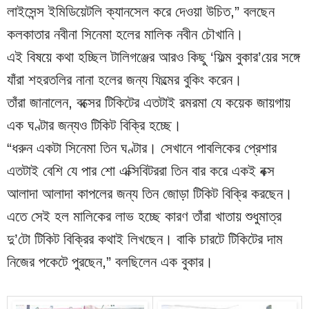
লাইসেন্স ইমিডিয়েটলি ক্যানসেল করে দেওয়া উচিত,” বলছেন 
কলকাতার নবীনা সিনেমা হলের মালিক নবীন চৌখানি।
এই বিষয়ে কথা হচ্ছিল টালিগঞ্জের আরও কিছু ‘ফিল্ম বুকার’য়ের সঙ্গে 
যাঁরা শহরতলির নানা হলের জন্য ফিল্মের বুকিং করেন।
তাঁরা জানালেন, বক্সের টিকিটের এতটাই রমরমা যে কয়েক জায়গায় 
এক ঘণ্টার জন্যও টিকিট বিক্রি হচ্ছে।
“ধরুন একটা সিনেমা তিন ঘণ্টার। সেখানে পাবলিকের প্রেশার 
এতটাই বেশি যে পার শো এক্সিবিটররা তিন বার করে একই বক্স 
আলাদা আলাদা কাপলের জন্য তিন জোড়া টিকিট বিক্রি করছেন। 
এতে সেই হল মালিকের লাভ হচ্ছে কারণ তাঁরা খাতায় শুধুমাত্র 
দু’টো টিকিট বিক্রির কথাই লিখছেন। বাকি চারটে টিকিটের দাম 
নিজের পকেটে পুরছেন,” বলছিলেন এক বুকার।