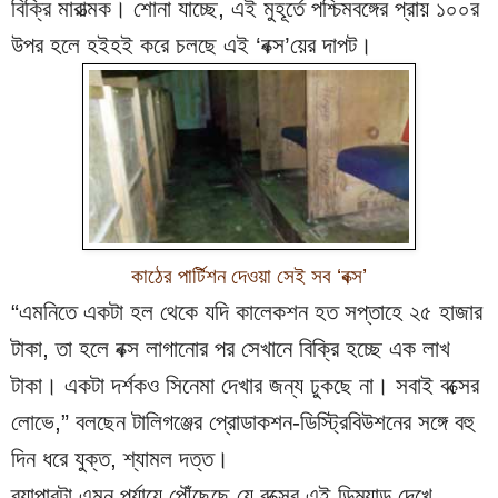
বিক্রি মারাত্মক। শোনা যাচ্ছে, এই মুহূর্তে পশ্চিমবঙ্গের প্রায় ১০০র 
উপর হলে হইহই করে চলছে এই ‘বক্স’য়ের দাপট।
কাঠের পার্টিশন দেওয়া সেই সব ‘বক্স’
“এমনিতে একটা হল থেকে যদি কালেকশন হত সপ্তাহে ২৫ হাজার 
টাকা, তা হলে বক্স লাগানোর পর সেখানে বিক্রি হচ্ছে এক লাখ 
টাকা। একটা দর্শকও সিনেমা দেখার জন্য ঢুকছে না। সবাই বক্সের 
লোভে,” বলছেন টালিগঞ্জের প্রোডাকশন-ডিস্ট্রিবিউশনের সঙ্গে বহু 
দিন ধরে যুক্ত, শ্যামল দত্ত।
ব্যাপারটা এমন পর্যায়ে পৌঁছেছে যে বক্সের এই ডিম্যান্ড দেখে 