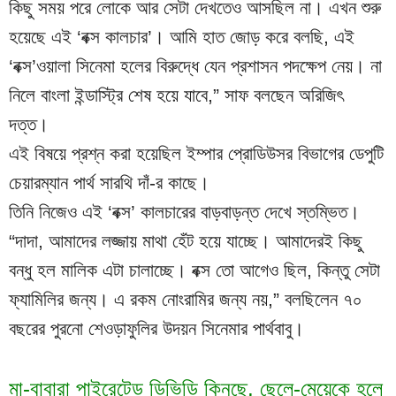
কিছু সময় পরে লোকে আর সেটা দেখতেও আসছিল না। এখন শুরু 
হয়েছে এই ‘বক্স কালচার’। আমি হাত জোড় করে বলছি, এই 
‘বক্স’ওয়ালা সিনেমা হলের বিরুদ্ধে যেন প্রশাসন পদক্ষেপ নেয়। না 
নিলে বাংলা ইন্ডাস্ট্রি শেষ হয়ে যাবে,” সাফ বলছেন অরিজিৎ 
দত্ত।
এই বিষয়ে প্রশ্ন করা হয়েছিল ইম্পার প্রোডিউসর বিভাগের ডেপুটি 
চেয়ারম্যান পার্থ সারথি দাঁ-র কাছে।
তিনি নিজেও এই ‘বক্স’ কালচারের বাড়বাড়ন্ত দেখে স্তম্ভিত। 
“দাদা, আমাদের লজ্জায় মাথা হেঁট হয়ে যাচ্ছে। আমাদেরই কিছু 
বন্ধু হল মালিক এটা চালাচ্ছে। বক্স তো আগেও ছিল, কিন্তু সেটা 
ফ্যামিলির জন্য। এ রকম নোংরামির জন্য নয়,” বলছিলেন ৭০ 
বছরের পুরনো শেওড়াফুলির উদয়ন সিনেমার পার্থবাবু।
মা-বাবারা পাইরেটেড ডিভিডি কিনছে, ছেলে-মেয়েকে হলে 