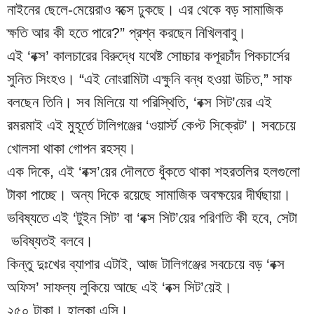
নাইনের ছেলে-মেয়েরাও বক্সে ঢুকছে। এর থেকে বড় সামাজিক 
ক্ষতি আর কী হতে পারে?” প্রশ্ন করছেন নিখিলবাবু।
এই ‘বক্স’ কালচারের বিরুদ্ধে যথেষ্ট সোচ্চার কপূরচাঁদ পিকচার্সের 
সুনিত সিংহও। “এই নোংরামিটা এক্ষুনি বন্ধ হওয়া উচিত,” সাফ 
বলছেন তিনি। সব মিলিয়ে যা পরিস্থিতি, ‘বক্স সিট’য়ের এই 
রমরমাই এই মুহূর্তে টালিগঞ্জের ‘ওয়ার্স্ট কেপ্ট সিক্রেট’। সবচেয়ে 
খোলসা থাকা গোপন রহস্য।
এক দিকে, এই ‘বক্স’য়ের দৌলতে ধুঁকতে থাকা শহরতলির হলগুলো 
টাকা পাচ্ছে। অন্য দিকে রয়েছে সামাজিক অবক্ষয়ের দীর্ঘছায়া।
ভবিষ্যতে এই ‘টুইন সিট’ বা ‘বক্স সিট’য়ের পরিণতি কী হবে, সেটা 
 ভবিষ্যতই বলবে।
কিন্তু দুঃখের ব্যাপার এটাই, আজ টালিগঞ্জের সবচেয়ে বড় ‘বক্স 
অফিস’ সাফল্য লুকিয়ে আছে এই ‘বক্স সিট’য়েই।
২৫০ টাকা। হাল্কা এসি।