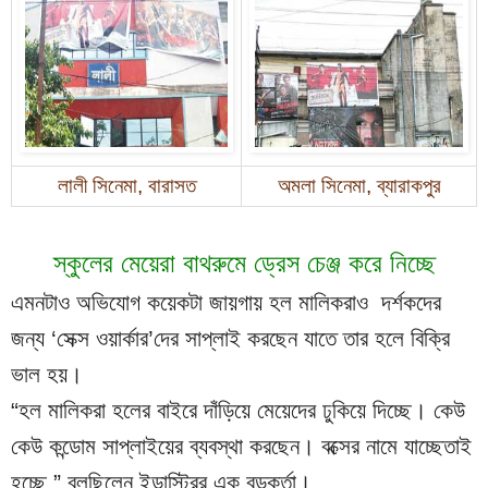
লালী সিনেমা, বারাসত
অমলা সিনেমা, ব্যারাকপুর
স্কুলের মেয়েরা বাথরুমে ড্রেস চেঞ্জ করে নিচ্ছে
এমনটাও অভিযোগ কয়েকটা জায়গায় হল মালিকরাও  দর্শকদের 
জন্য ‘সেক্স ওয়ার্কার’দের সাপ্লাই করছেন যাতে তার হলে বিক্রি 
ভাল হয়।
“হল মালিকরা হলের বাইরে দাঁড়িয়ে মেয়েদের ঢুকিয়ে দিচ্ছে। কেউ 
কেউ কন্ডোম সাপ্লাইয়ের ব্যবস্থা করছেন। বক্সের নামে যাচ্ছেতাই 
হচ্ছে,” বলছিলেন ইন্ডাস্ট্রির এক বড়কর্তা।