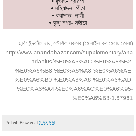
• কন্টাই- শ্রীরূপা
• মহিষাদল- গীতা
• বারাসাত- লালী
• কৃষ্ণনগর- সঙ্গীতা
ছবি: ইন্দ্রনীল রায়, কৌশিক সরকার (মোবাইল ক্যামেরায় তোলা)
http://www.anandabazar.com/supplementary/ana
ndaplus/%E0%A6%AC-%E0%A6%B2-
%E0%A6%B8-%E0%A6%A8-%E0%A6%AE-
%E0%A6%B0-%E0%A6%A8-%E0%A6%AD-
%E0%A6%A4-%E0%A6%AC%E0%A6%95-
%E0%A6%B8-1.67981
Palash Biswas
at
2:53 AM