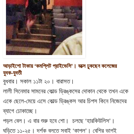
আড়াইশো টাকায় ‘কমপ্লিট প্রাইভেসি’। বক্সে ঢুকছেন কলেজের 
যুবক-যুবতী
বুধবার। সকাল ১১টা ২০। বারাসত।
লালী সিনেমার সামনের কোল্ড ড্রিঙ্কসের দোকান থেকে তখন একে 
একে ছেলে-মেয়ে এসে কোল্ড ড্রিঙ্কস আর চিপস কিনে নিজেদের 
ব্যাগে ঢোকাচ্ছে।
পড়ল বেল। এ বার শুরু হবে শো।  চলছে ‘হারকিউলিস’।
ঘড়িতে ১১-২৫। দর্শক বলতে সবাই ‘কাপল’। বেশির ভাগই 