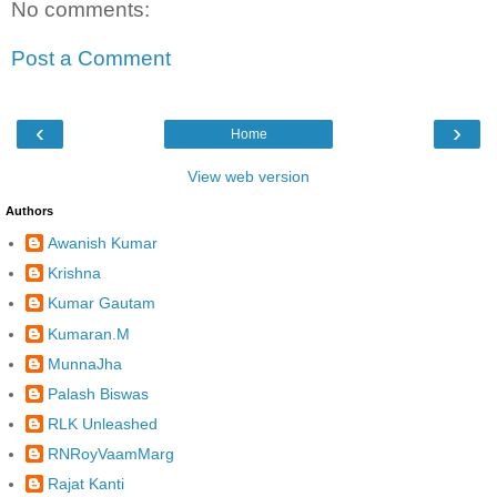
No comments:
Post a Comment
‹
›
Home
View web version
Authors
Awanish Kumar
Krishna
Kumar Gautam
Kumaran.M
MunnaJha
Palash Biswas
RLK Unleashed
RNRoyVaamMarg
Rajat Kanti