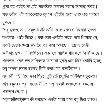
পুরো ব্যাপারটার মধ্যেই সামাজিক অবক্ষয় নজরে আসছে সবার। 
শহরতলির এই হলগুলোতে ক্লাস এইটের ছেলে-মেয়েরাও অবাধে 
ঢুকছে।
“শুধু ঢুকছে না। স্কুল ইউনিফর্মটা ছেলে-মেয়েরা সিনেমা হলের 
বাথরুমে  পাল্টে নিচ্ছে। ব্যাপারটা এতটাই সহজ হয়ে গিয়েছে যে, 
একই ছেলে-মেয়ে দু’-তিন বার করে আসছে। তাদের কেউ 
আটকাচ্ছেও না,” বলছিলেন এক হল মালিক যাঁর হলে ‘বক্স’ আছে। 
প্রসঙ্গত, সেই হল মালিককে জানানো হয়নি এই নিয়ে স্টোরি হচ্ছে, 
শুধু আড্ডা মারার ছলেই তিনি কথাগুলো বলেছিলেন।
এমনকী এই নিয়ে সরব প্রিয়া এন্টারটেনমেন্টের অরিজিৎ দত্ত-ও। 
তাঁর বক্তব্য প্রশাসনের উচিত এক্ষুনি এই হলগুলোর বিরুদ্ধে 
পদক্ষেপ নেওয়া।
“অ্যাডমিন্সট্রেশন কী করছে? একটা সময় হলে ব্লু ফিল্ম চলত। 