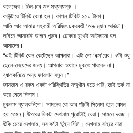
কলেজের। তিন-চার জন মধ্যবয়স্ক ।
কাউন্টারে টিকিট কেনা হল। কাপল টিকিট ২৫০ টাকা।
আমি আর আমার সহকর্মী অরিজিৎ চক্রবর্তী ‘অড ম্যান আউট’। 
লাইনে আমারাই দু’জন পুরুষ। ঢোকার মুখেই আটকানো হল 
আমাদের।
“এই টিকিট কেন কেটেছেন আপনারা। এটা তো ‘বক্স’য়ের। ওটা শুধু 
ছেলে-মেয়েদের জন্য। আপনারা ওখানে ঢুকতে পারবেন না। 
ব্যালকনিতে অন্য জায়গায় বসুন।”
জানতাম এ রকম একটা পরিস্থিতির সম্মুখীন হতে পারি, তাই তর্ক না 
করে মেনে নিলাম।
ঢুকলাম ব্যালকনিতে। সামনের রো আর পাঁচটা সিনেমা হলে যেমন 
হয় তেমন। উপরের দিকটা দেখলাম পুরোটাই ঘেরা। সামনে দরজা।
উঁকি মেরে দেখলাম, সব ক’টা ‘টুইন সিট’। দেখলাম বাইরে যারা 