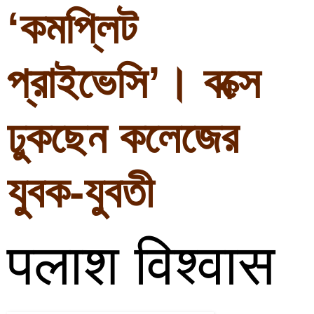
‘কমপ্লিট 
প্রাইভেসি’। বক্সে 
ঢুকছেন কলেজের 
যুবক-যুবতী
पलाश विश्वास