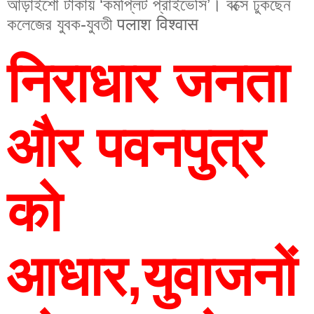
আড়াইশো টাকায় ‘কমপ্লিট প্রাইভেসি’। বক্সে ঢুকছেন
কলেজের যুবক-যুবতী पलाश विश्वास
निराधार जनता 
और पवनपुत्र 
को 
आधार,युवाजनों 