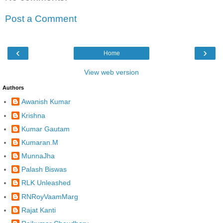
Post a Comment
‹
›
Home
View web version
Authors
Awanish Kumar
Krishna
Kumar Gautam
Kumaran.M
MunnaJha
Palash Biswas
RLK Unleashed
RNRoyVaamMarg
Rajat Kanti