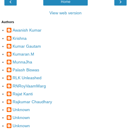
‹
›
Home
View web version
Authors
Awanish Kumar
Krishna
Kumar Gautam
Kumaran.M
MunnaJha
Palash Biswas
RLK Unleashed
RNRoyVaamMarg
Rajat Kanti
Rajkumar Chaudhary
Unknown
Unknown
Unknown