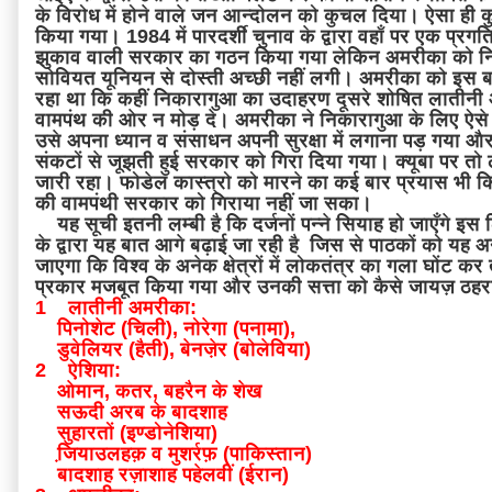
के विरोध में होने वाले जन आन्दोलन को कुचल दिया। ऐसा ही क
किया गया। 1984 में पारदर्शी चुनाव के द्वारा वहाँ पर एक प्
झुकाव वाली सरकार का गठन किया गया लेकिन अमरीका को निक
सोवियत यूनियन से दोस्ती अच्छी नहीं लगी। अमरीका को इस 
रहा था कि कहीं निकारागुआ का उदाहरण दूसरे शोषित लातीनी अ
वामपंथ की ओर न मोड़ दे। अमरीका ने निकारागुआ के लिए ऐसे
उसे अपना ध्यान व संसाधन अपनी सुरक्षा में लगाना पड़ गया 
संकटों से जूझती हुई सरकार को गिरा दिया गया। क्यूबा पर त
जारी रहा। फोडेल कास्त्रो को मारने का कई बार प्रयास भी क
की वामपंथी सरकार को गिराया नहीं जा सका।
यह सूची इतनी लम्बी है कि दर्जनों पन्ने सियाह हो जाएँगे इस लि
के द्वारा यह बात आगे बढ़ाई जा रही है जिस से पाठकों को यह अ
जाएगा कि विश्व के अनेक क्षेत्रों में लोकतंत्र का गला घोंट क
प्रकार मजबूत किया गया और उनकी सत्ता को कैसे जायज़ ठह
1 लातीनी अमरीका:
पिनोशेट (चिली), नोरेगा (पनामा),
डुवेलियर (हैती), बेनजे़र (बोलेविया)
2 ऐशिया:
ओमान, कतर, बहरैन के शेख
सऊदी अरब के बादशाह
सुहारतों (इण्डोनेशिया)
जि़याउलहक़ व मुशर्रफ़ (पाकिस्तान)
बादशाह रज़ाशाह पहेलवीं (ईरान)