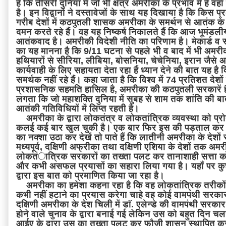
है कि तीसरी दुनिया में जो भी क्षेत्र अमरीका के प्रभाव में हैं व
है। इन विद्वानों ने दस्तावेजों के साथ यह दिखाया है कि किस 
गरीब देशों में कठपुतली शासक अमरीका के समर्थन से आतंक के द
दमन करते रहे हैं। वह यह निष्कर्ष निकालते हैं कि आज भूमंडल
आतंकवाद है। अमरीकी विदेशी नीति का परिणाम है। मेकार्ड व स्ट
का यह मानना है कि 9/11 घटना से पहले भी व बाद में भी अम
हथियारों से सीरिया, लीबिया, बोसनिया, चेचेनिया, इरान जैसे अने
कार्यवाही के लिए सहायता देता रहा हैं ध्यान देने की बात यह है
समर्थक नहीं रहे हैं। कहा जाता है कि विश्व में 74 प्रतिशत देशों
प्रशासनिक सहमति हासिल है, अमरीका की कठपुतली सरकारें है
लगता कि जो महाशक्ति दुनिया में सुबह से शाम तक शांति की ब
आतंकी गतिविधियों में लिप्त रहती है।
अमरीका के द्वारा लोकतंत्र व लोकतांत्रिक व्यवस्था को प्रोत्
कलई कई बार खुल चुकी है। एक बार फिर इस की पड़ताल कर ल
का नक्शा उठा कर देखें तो पाते हैं कि लातीनी अमरीका के देशों
मध्यपूर्व, दक्षिणी अफ्रीका तथा दक्षिणी एशिया के देशों तक अ
लोकतंात्रिक सरकारों का तख्ता पलट कर तानाशाही सत्ता क
और कभी असफल प्रयासों का सहारा लिया गया है। यहाँ पर कुछ
द्वारा इस बात को प्रमाणित किया जा रहा है।
अमरीका का हमेशा कहना रहा है कि वह लोकतांत्रिक तरीकों 
कभी नहीं हटाने का प्रयास करेगा चाहे वह कोई वामपंथी सरकार 
दक्षिणी अमरीका के देश चिली में डाॅ. एलेन्डे की वामपंथी सरकार अंतर
होने वाले चुनाव के द्वारा बनाई गई लेकिन उस को बहुत दिन च
आईए के द्वारा उस का तख्ता पलट कर फौजी शासन स्थापित क