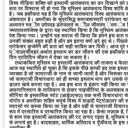
विश्व मीडिया शक्ति को इस्लामी आतंकवाद का डर दिखाने को 
बात पर विश्वास भी हो गया कि मुस्लिम आतंकवाद विश्व शांति 
है। जब हकीकत यह है कि मुस्लिम आतंकवाद विश्व आतंकवाद 
अंशमात्र है। अमरीका के सुप्रसिद्ध समाजशास्त्री प्रोफेसर चाल्र्
अध्ययन ष्ज्ीम उपेेपदह डंतजलते रू ॅील जीमतम ंतम ेव म
ज्मततवतपेजेघ्ष् के द्वारा यह स्थापित किया है कि मुस्लिम आतं
पेश किया गया। उन्होंने यह सवाल भी किया कि हमने इस बात पर
उनकी संख्या बहुत बड़ी है और हम इतना क्यों डरे हुए थे। पिछले 
प्रोफेसर कुर्जमैन की बात को सही साबित कर दिया। आज पूरे य
प्ेसंउवचीवइपं अर्थात इस्लाम का डर जीवन की एक हकीकत 
दिन प्रतिदिन जीवन में देखा जा सकता है।
तथाकथित मुस्लिम या इस्लामी आतंकवाद की ताकत व फैलाव
आज यह स्थापित हो चुका है कि इसके पीछे काफी हद तक इस्ल
व्याख्या है जो साम्राजी के नाम से जानी जाती है और जिसका 
जो साम्राजी विचारधारा को ही सच्चा इस्लाम मान कर उसके प्
डालर खर्च करता रहा है। अब इस बात से इंकार नहीं किया जा
अफगानिस्तान के तालिबान से लेकर नाइजीरिया के अलशबाब 
सीरिया के इस्लामिक स्टेट (आई0एस0) तक सभी विचारधारा से प्
योरोप व अमरीका सहित समूचे विश्व में सऊदी पेट्रोडालर की स
मदरसों पर कब्जा किया जा रहा है और वहीं से साम्राजी विचारध
रूप में प्रसारित व प्रचारित किया जा रहा है। कैसा मज़ाक है
से शाम तक इस्लामी आतंकवाद की रट लगाए रहता है, मुस्लिम सं
से लगाये हुए हैं। बादशाहत, धार्मिक अतिवाद व पूँजीवाद के इस