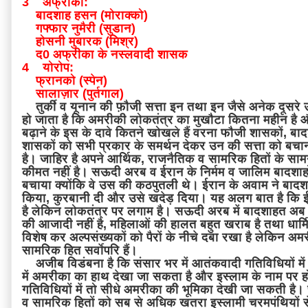
3 अफ्रीका:
बादशाह हसन (मोराक्को)
गफ्फार नुमैरी (सुडान)
होसनी मुबारक (मिश्र)
द0 अफ्रीका के नस्लवादी शासक
4 योरोप:
फ्रानको (स्पेन)
सालाज़ार (पुर्तगाल)
तुर्की व यूनान की फ़ौजी सत्ता इन तथा इन जैसे अनेक दूसरे 
हो जाता है कि अमरीकी लोकतंत्र का मुखौटा कितना महीन है
बढ़ाने के इस के दावे कितने खोखले हैं वरना फौजी शासकों, बा
शासकों को सभी प्रकार के समर्थन देकर उन की सत्ता को बचा
है। जाहिर है अपने आर्थिक, राजनैतिक व सामरिक हितों के सा
कीमत नहीं है। सऊदी अरब व ईरान के निर्मम व जालिम बादशाहों
बचाया क्योंकि वे उस की कठपुतली थे। ईरान के अवाम ने बादशा
किया, कुरबानी दी और उसे खदेड़ दिया। यह अलग बात है कि ईर
है लेकिन लोकतंत्र पर लगाम है। सऊदी अरब में बादशाहत अब भी
की आजादी नहीं है, महिलाओं की हालत बहुत खराब है तथा धार्
विशेष कर अल्पसंख्यकों को पैरों के नीचे दबा रखा है लेकिन अ
सामरिक हित सर्वाेपरि हैं।
अजीब विडंबना है कि संसार भर में आतंकवादी गतिविधियों में प्र
में अमरीका का हाथ देखा जा सकता है और इस्लाम के नाम पर 
गतिविधियों में तो सीधे अमरीका की भूमिका देखी जा सकती है।
व सामरिक हितों को सब से अधिक खतरा इस्लामी चरमपंथियों 