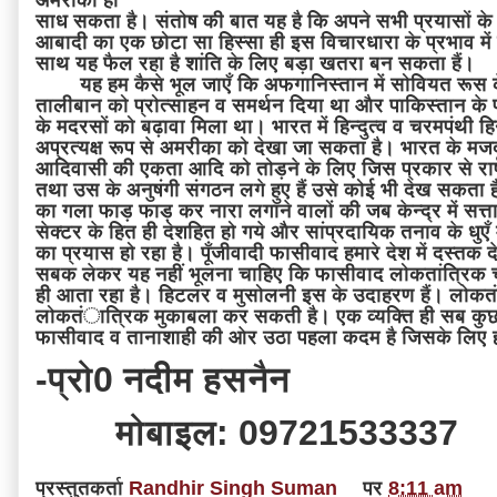
अमरीका ही
साध सकता है। संतोष की बात यह है कि अपने सभी प्रयासों के 
आबादी का एक छोटा सा हिस्सा ही इस विचारधारा के प्रभाव में
साथ यह फैल रहा है शांति के लिए बड़ा खतरा बन सकता हैं।
यह हम कैसे भूल जाएँ कि अफगानिस्तान में सोवियत रूस के 
तालीबान को प्रोत्साहन व समर्थन दिया था और पाकिस्तान के फ
के मदरसों को बढ़ावा मिला था। भारत में हिन्दुत्व व चरमपंथी हिन्
अप्रत्यक्ष रूप से अमरीका को देखा जा सकता है। भारत के म
आदिवासी की एकता आदि को तोड़ने के लिए जिस प्रकार से राष्
तथा उस के अनुषंगी संगठन लगे हुए हैं उसे कोई भी देख सकता 
का गला फाड़ फाड़ कर नारा लगाने वालों की जब केन्द्र में सत्त
सेक्टर के हित ही देशहित हो गये और सांप्रदायिक तनाव के धुएँ में
का प्रयास हो रहा है। पूँजीवादी फासीवाद हमारे देश में दस्तक दे
सबक लेकर यह नहीं भूलना चाहिए कि फासीवाद लोकतांत्रिक चुन
ही आता रहा है। हिटलर व मुसोलनी इस के उदाहरण हैं। लोकत
लोकतंात्रिक मुकाबला कर सकती है। एक व्यक्ति ही सब कुछ
फासीवाद व तानाशाही की ओर उठा पहला कदम है जिसके लिए 
-प्रो0 नदीम हसनैन
मोबाइल: 09721533337
प्रस्तुतकर्ता
Randhir Singh Suman
पर
8:11 am