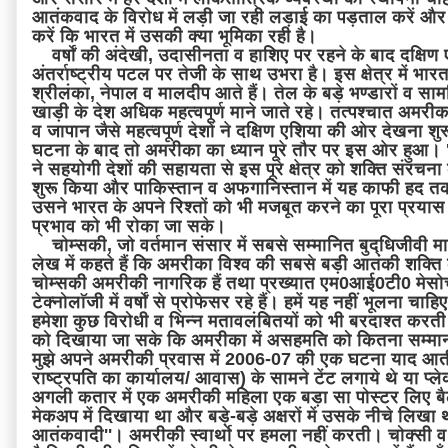
आतंकवाद के विरोध में लड़ी जा रही लड़ाई का पड़ताल करें और
करें कि भारत में उसकी क्या भूमिका रही है।
वर्षों की अंदेखी, उदासीनता व हाशिए पर रहने के बाद दक्षिण ए
अंतर्राष्ट्रीय पटल पर तेजी के साथ उभरा है। इस क्षेत्र में भारत
श्रीलंका, नेपाल व मालदीप आते हैं। तेल के बड़े भण्डारों व स
खाड़ी के देश अधिक महत्वपूर्ण माने जाते रहे। तत्पश्चात अमरी
व जापान जैसे महत्वपूर्ण देशों ने दक्षिण एशिया की ओर देखना 
घटना के बाद तो अमरीका का ध्यान पूरे तौर पर इस ओर हुआ। 
ने सहयोगी देशों की सहायता से इस पूरे क्षेत्र को शक्ति संरचन
शुरू किया और पाकिस्तान व अफगानिस्तान में यह काफी हद 
उसने भारत के अपने रिश्तों को भी मजबूत करने का पूरा प्रया
प्रभाव को भी रोका जा सके।
चोम्सकी, जो वर्तमान संसार में सबसे सम्मानित बुद्धिजीवी मान
लेख में कहते हैं कि अमरीका विश्व की सबसे बड़ी आतंकी शक्त
चोम्सकी अमरीकी नागरिक हैं तथा प्रख्यात एम0आई0टी0 मेसो
टेक्नोलाॅजी में वर्षों से प्रोफेसर रहे हैं। हमें यह नहीं भूलना च
हमेशा कुछ विरोधी व भिन्न मतावलंबितयों को भी बरदाश्त करती
को दिखाया जा सके कि अमरीका में असहमति को कितना सम्मान
मुझे अपने अमरीकी प्रवास में 2006-07 की एक घटना याद आ
राष्ट्रपति का कार्यालय/ आवास) के सामने टेंट लगाये थे या प्ले
अगली कतार में एक अमरीकी महिला एक बड़ा सा पोस्टर लिए 
मेकअप में दिखाया था और बड़े-बड़े अक्षरों में उसके नीचे लिखा 
आतंकवादी''। अमरीकी स्वार्थो पर हमला नहीं करती। चोक्सी 