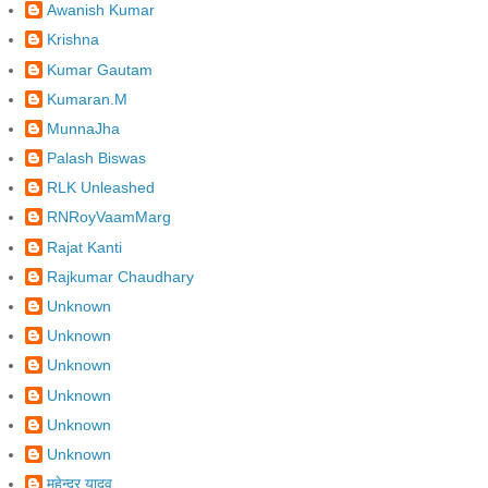
Awanish Kumar
Krishna
Kumar Gautam
Kumaran.M
MunnaJha
Palash Biswas
RLK Unleashed
RNRoyVaamMarg
Rajat Kanti
Rajkumar Chaudhary
Unknown
Unknown
Unknown
Unknown
Unknown
Unknown
महेन्द्र यादव