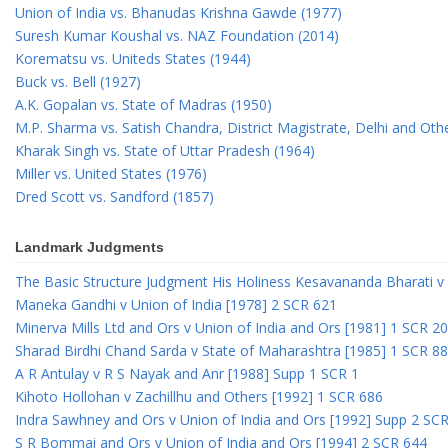
Union of India vs. Bhanudas Krishna Gawde (1977)
Suresh Kumar Koushal vs. NAZ Foundation (2014)
Korematsu vs. Uniteds States (1944)
Buck vs. Bell (1927)
A.K. Gopalan vs. State of Madras (1950)
M.P. Sharma vs. Satish Chandra, District Magistrate, Delhi and Oth
Kharak Singh vs. State of Uttar Pradesh (1964)
Miller vs. United States (1976)
Dred Scott vs. Sandford (1857)
Landmark Judgments
The Basic Structure Judgment His Holiness Kesavananda Bharati v 
Maneka Gandhi v Union of India [1978] 2 SCR 621
Minerva Mills Ltd and Ors v Union of India and Ors [1981] 1 SCR 2
Sharad Birdhi Chand Sarda v State of Maharashtra [1985] 1 SCR 88
A R Antulay v R S Nayak and Anr [1988] Supp 1 SCR 1
Kihoto Hollohan v Zachillhu and Others [1992] 1 SCR 686
Indra Sawhney and Ors v Union of India and Ors [1992] Supp 2 SC
S R Bommai and Ors v Union of India and Ors [1994] 2 SCR 644