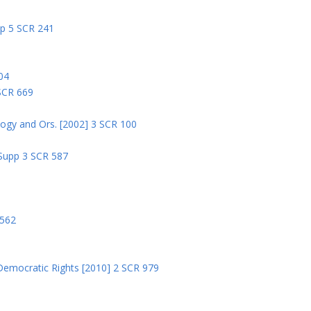
pp 5 SCR 241
04
 SCR 669
logy and Ors. [2002] 3 SCR 100
 Supp 3 SCR 587
8
 562
Democratic Rights [2010] 2 SCR 979