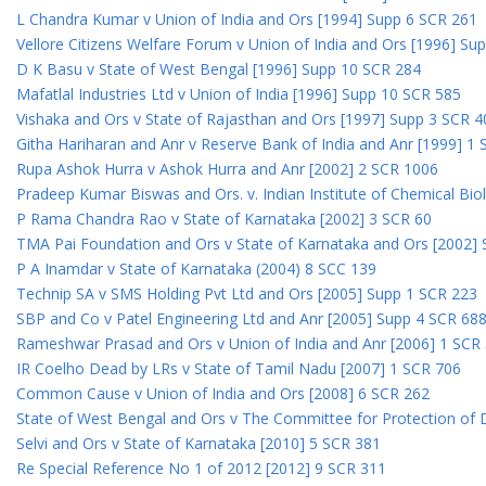
L Chandra Kumar v Union of India and Ors [1994] Supp 6 SCR 261
Vellore Citizens Welfare Forum v Union of India and Ors [1996] Su
D K Basu v State of West Bengal [1996] Supp 10 SCR 284
Mafatlal Industries Ltd v Union of India [1996] Supp 10 SCR 585
Vishaka and Ors v State of Rajasthan and Ors [1997] Supp 3 SCR 4
Githa Hariharan and Anr v Reserve Bank of India and Anr [1999] 1
Rupa Ashok Hurra v Ashok Hurra and Anr [2002] 2 SCR 1006
Pradeep Kumar Biswas and Ors. v. Indian Institute of Chemical Bio
P Rama Chandra Rao v State of Karnataka [2002] 3 SCR 60
TMA Pai Foundation and Ors v State of Karnataka and Ors [2002]
P A Inamdar v State of Karnataka (2004) 8 SCC 139
Technip SA v SMS Holding Pvt Ltd and Ors [2005] Supp 1 SCR 223
SBP and Co v Patel Engineering Ltd and Anr [2005] Supp 4 SCR 68
Rameshwar Prasad and Ors v Union of India and Anr [2006] 1 SCR
IR Coelho Dead by LRs v State of Tamil Nadu [2007] 1 SCR 706
Common Cause v Union of India and Ors [2008] 6 SCR 262
State of West Bengal and Ors v The Committee for Protection of 
Selvi and Ors v State of Karnataka [2010] 5 SCR 381
Re Special Reference No 1 of 2012 [2012] 9 SCR 311