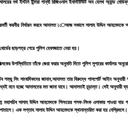
ঘালয়ের নর্থ ইস্টার্ন ইন্দিরা গান্ধী রিজিওনাল ইনস্টিটিউট অব হেলথ অ্যান্ড ম
রবর্তী করনীয় নির্ধারন করবে আদালত।েআজ সকালে সালাহ উদ্দিন আহমেদকে আদালত
ে। বোর্ডের ছাড়পত্র পেয়ে পুলিশ হেফাজাতে নেয়া হয়।
্সকের উপস্থিতিতে তাঁকে জেরা করার অনুমতি দিতে পুলিশ সুপারের কার্যালয় অনুরোধ
ত যুগ্ম সচিব শম্ভু সিং সাংবাদিকদের জানান,আদালত তার বিরুদ্ধে পাসপোর্ট আইন অন
র মধ্যেই মনে হচ্ছে আদালতের মত জানা যাবে। আদালতই চূড়ান্ত। সেই অনুযায়ী ব
্ম মহাসচিব সালাহ উদ্দিন আহমেদকে শিলংয়ের গলফ-লিংক এলাকায় পাওয়া যায় গত ১
পাতালে। এক সপ্তাহ সালাহ উদ্দিন আহমেদকে স্থানান্তরিত করা হয় নেগ্রিমসে। তার