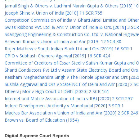
Jarnail Singh & Others v. Lachhmi Narain Gupta & Others [2018] 1
Joseph Shine v. Union of India [2018] 11 SCR 765
Competition Commission of India v. Bharti Airtel Limited and Othe
Swiss Ribbons Pvt. Ltd. & Anr. v. Union of India & Ors. [2019] 3 SC
Ssangyong Engineering & Construction Co. Ltd. v. National Highway
Ashwani Kumar v Union of India and Anr [2019] 12 SCR 30
Rojer Mathew v South Indian Bank Ltd and Ors [2019] 16 SCR 1
CPIO v Subhash Chandra Agarwal [2019] 16 SCR 424
Committee of Creditors of Essar Steel v Satish Kumar Gupta and 
Shanti Conductors Pvt Ltd v Assam State Electricity Board and Or
Keisham Meghachandra Singh v The Honble Speaker and Ors [202
Sushila Aggarwal and Ors v State NCT of Delhi and Anr [2020] 2 S
Dheeraj Mor v High Court of Delhi [2020] 2 SCR 161
Internet and Mobile Association of India v RBI [2020] 2 SCR 297
Indore Development Authority v Manoharlal [2020] 3 SCR 1
Madras Bar Association v Union of India and Anr [2020] 2 SCR 246
Brown vs. Board of Education (1954)
Digital Supreme Court Reports