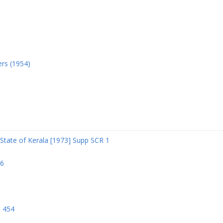
ers (1954)
State of Kerala [1973] Supp SCR 1
06
R 454