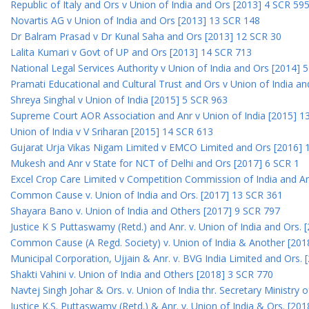
Republic of Italy and Ors v Union of India and Ors [2013] 4 SCR 59
Novartis AG v Union of India and Ors [2013] 13 SCR 148
Dr Balram Prasad v Dr Kunal Saha and Ors [2013] 12 SCR 30
Lalita Kumari v Govt of UP and Ors [2013] 14 SCR 713
National Legal Services Authority v Union of India and Ors [2014] 
Pramati Educational and Cultural Trust and Ors v Union of India a
Shreya Singhal v Union of India [2015] 5 SCR 963
Supreme Court AOR Association and Anr v Union of India [2015] 1
Union of India v V Sriharan [2015] 14 SCR 613
Gujarat Urja Vikas Nigam Limited v EMCO Limited and Ors [2016] 
Mukesh and Anr v State for NCT of Delhi and Ors [2017] 6 SCR 1
Excel Crop Care Limited v Competition Commission of India and A
Common Cause v. Union of India and Ors. [2017] 13 SCR 361
Shayara Bano v. Union of India and Others [2017] 9 SCR 797
Justice K S Puttaswamy (Retd.) and Anr. v. Union of India and Ors.
Common Cause (A Regd. Society) v. Union of India & Another [201
Municipal Corporation, Ujjain & Anr. v. BVG India Limited and Ors.
Shakti Vahini v. Union of India and Others [2018] 3 SCR 770
Navtej Singh Johar & Ors. v. Union of India thr. Secretary Ministry
Justice K.S. Puttaswamy (Retd.) & Anr. v. Union of India & Ors. [20