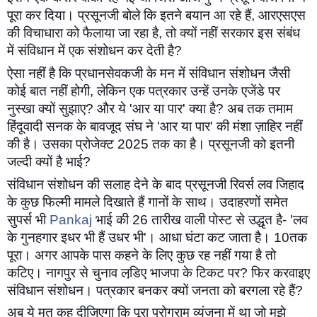
पूरा कर दिया। प्रसूनजी बोले कि इतने बयान आ रहे हैं, आरएसएस 
की विचाधारा को फैलाया जा रहा है, तो क्‍यों नहीं सरकार इस संबंध 
में संविधान में एक संशोधन कर देती है?
ऐसा नहीं है कि प्रधानसेवकजी के मन में संविधान संशोधन जैसी 
कोई बात नहीं होगी, लेकिन एक पत्रकार उन्‍हें उनके एजेंडे पर 
नुस्‍खा क्‍यों सुझाए? और ये 'आर या पार' क्‍या है? अब तक तमाम 
हिंदूवादी सनक के बावजूद संघ ने 'आर या पार' की मंशा ज़ाहिर नहीं 
की है। उसका प्रोजेक्‍ट 2025 तक का है। प्रसूनजी को इतनी 
जल्‍दी क्‍यों है भाई?
संविधान संशोधन की सलाह देने के बाद प्रसूनजी रिवर्स लव जिहाद 
के कुछ फिल्‍मी मामले दिखाते हैं गानों के साथ। उदाहरणों समेत 
सुपर्स भी 
Pankaj
 भाई की 26 तारीख वाली पोस्‍ट से उद्धृत है- 'लव 
के गुनहगार इधर भी हैं उधर भी'। आधा घंटा कट जाता है। 10तक 
पूरा। अगर आपके पास कहने के लिए कुछ रह नहीं गया है तो 
कटिए। नागपुर से चुनाव लडि़ए भाजपा के टिकट पर? फिर करवाइए 
संविधान संशोधन। पत्रकार बनकर क्‍यों जनता को बरगला रहे हैं?
अब ये मत कह दीजिएगा कि पूरा प्रोग्राम व्‍यंजना में था जो मुझे 