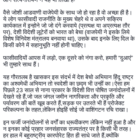
वैसे जोशी आडवाणी वाजेपेयी के साथ जो हो रहा है वो अच्‍छा ही है। 
ये लोग फासीवादी राजनीति के मुख्‍य चेहरे थे व अपने सक्रिय 
कार्यकाल में इन्‍होने जो जो दंगे करवाये (प्रत्‍यक्ष या अप्रत्‍यक्ष तौर 
पर), देशी विदेशी लूटेरों को भारत को बेचा (वाजपेयी ने इसके लिये 
विशेष विनिवेश मंत्रालय बनवाया था), उसके बाद इनके लिए दिल के 
किसी कोने में सहानुभूति नहीं होनी चाहिए। 
फासीवादियों आपस में लड़ो, एक दूसरे को नंगा करो, हमारी “दुआएं” 
भी तुम्‍हारे साथ हैं।
यह गौरतलब है खासकर इस संदर्भ में देश बेचो अभियान हिंदू राष्ट्र 
का अश्वमेधी अभियान तो स्वदेशी का छद्म भी उन्हीं का।ऐसा हम 
पिछले 23 साल से नाना प्रकार के विदेशी वित्त पोषित जनांदोलनों में 
देखते रहे हैं,जो जल जंगल जमीन नागरिकता और प्रकृति और 
पर्यावरण की बातें खूब करते हैं,सड़क पर उतरते भी हैं प्रोजेक्ट 
परिकल्पना के तहत,लेकिन होइहिं सोई जो वाशिंगटन रचि राखा।
इन फर्जी जनांदोलनों से वर्गों का ध्रूवीकरण लेकिन नहीं हुआ है और 
न इनका कोई प्रहार जनसंहारक राज्यतंत्र पर है किसी भी तरह।
हर हाल में बहुराष्ट्रीय कारपोरेट हित ही साधे जाते हैं,क्योंकि 