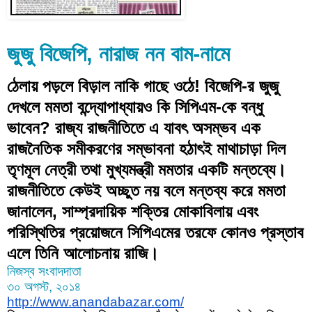
জুজু বিজেপি, নারাজ নন বাম-নামে
ঠেলায় পড়লে বিড়াল নাকি গাছে ওঠে! বিজেপি-র জুজু 
দেখলে মমতা বন্দ্যোপাধ্যায়ও কি সিপিএম-কে বন্ধু 
ভাবেন? রাজ্য রাজনীতিতে এ যাবৎ অসম্ভব এক 
রাজনৈতিক সমীকরণের সম্ভাবনা হঠাৎই মাথাচাড়া দিল 
তৃণমূল নেত্রী তথা মুখ্যমন্ত্রী মমতার একটি মন্তব্যে। 
রাজনীতিতে কেউই অচ্ছুত নয় বলে মন্তব্য করে মমতা 
জানালেন, সাম্প্রদায়িক শক্তির মোকাবিলায় এবং 
পরিস্থিতির প্রয়োজনে সিপিএমের তরফে কোনও প্রস্তাব 
এলে তিনি আলোচনায় রাজি।
নিজস্ব সংবাদদাতা
৩০ অগস্ট, ২০১৪
http://www.anandabazar.com/