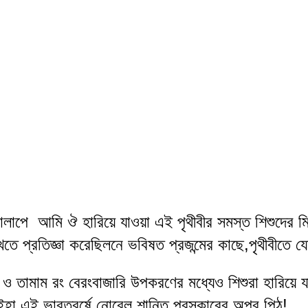
াল গোলাপে  আমি ঔ হারিয়ে যাওয়া এই পৃথীবীর সমস্ত শিশুদে
ে প্রতিজ্ঞা করেছিলনে ভবিষত প্রজন্মের কাছে,পৃথীবীতে য
 ও তামাম রং বেরংবাজারি উপকরণের মধ্যেও শিশুরা হারিয়ে য
ইহা এই ভারতবর্ষে নোবেল শান্তি পুরস্কারের অপর পিঠ
!