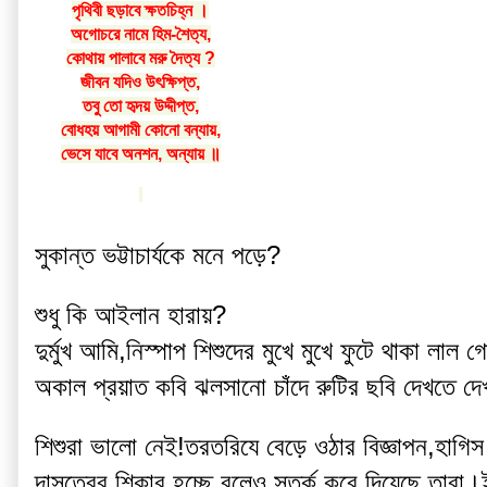
পৃথিবী ছড়াবে ক্ষতচিহ্ন ।
অগোচরে নামে হিম-শৈত্য,
কোথায় পালাবে মরু দৈত্য ?
জীবন যদিও উৎক্ষিপ্ত,
তবু তো হৃদয় উদ্দীপ্ত,
বোধহয় আগামী কোনো বন্যায়,
ভেসে যাবে অনশন, অন্যায় ॥
সুকান্ত ভট্টাচার্যকে মনে পড়ে?
শুধু কি আইলান হারায়?
দুর্মুখ আমি,নিস্পাপ শিশুদের মুখে মুখে ফুটে থাকা ল
অকাল প্রয়াত কবি ঝলসানো চাঁদে রুটির ছবি দেখতে দেখত
শিশুরা ভালো নেই!তরতরিযে বেড়ে ওঠার বিজ্ঞাপন,হাগিস
দাসত্বের শিকার হচ্ছে বলেও সতর্ক করে দিয়েছে তারা।