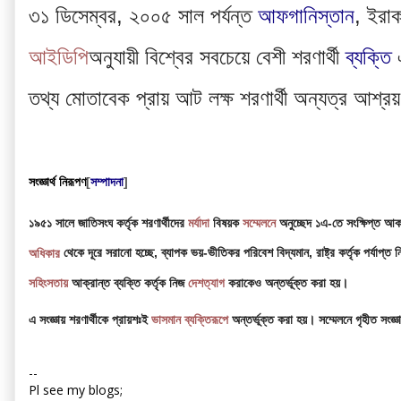
৩১ ডিসেম্বর, ২০০৫ সাল পর্যন্ত 
আফগানিস্তান
, ইরাক
আইডিপি
অনুযায়ী বিশ্বের সবচেয়ে বেশী শরণার্থী 
ব্যক্তি
 
তথ্য মোতাবেক প্রায় আট লক্ষ শরণার্থী অন্যত্র আশ্রয
সংজ্ঞার্থ নিরূপণ
[
সম্পাদনা
]
১৯৫১ সালে জাতিসংঘ কর্তৃক শরণার্থীদের 
মর্যাদা
 বিষয়ক 
সম্মেলনে
 অনুচ্ছেদ ১এ-তে সংক্ষিপ্ত আকা
অধিকার
 থেকে দূরে সরানো হচ্ছে, ব্যাপক ভয়-ভীতিকর পরিবেশ বিদ্যমান, রাষ্ট্র কর্তৃক পর্যাপ্ত
সহিংসতায়
 আক্রান্ত ব্যক্তি কর্তৃক নিজ 
দেশত্যাগ
 করাকেও অন্তর্ভূক্ত করা হয়।
এ সংজ্ঞায় শরণার্থীকে প্রায়শঃই 
ভাসমান ব্যক্তিরূপে
 অন্তর্ভূক্ত করা হয়। সম্মেলনে গৃহীত সংজ
--
Pl see my blogs;