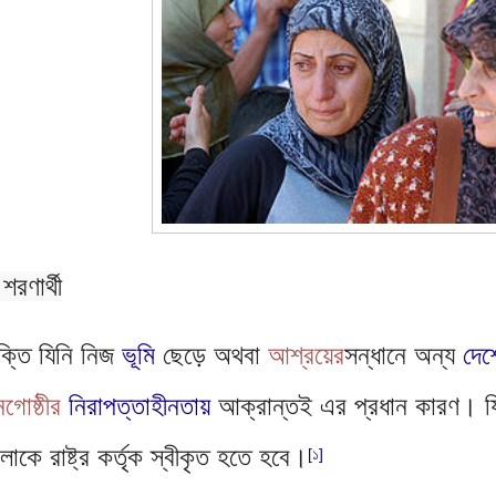
রণার্থী
তি যিনি নিজ 
ভূমি
 ছেড়ে অথবা 
আশ্রয়ের
সন্ধানে অন্য 
দেশ
গোষ্ঠীর
নিরাপত্তাহীনতায়
 আক্রান্তই এর প্রধান কারণ। যিনি 
ুলোকে রাষ্ট্র কর্তৃক স্বীকৃত হতে হবে।
[১]