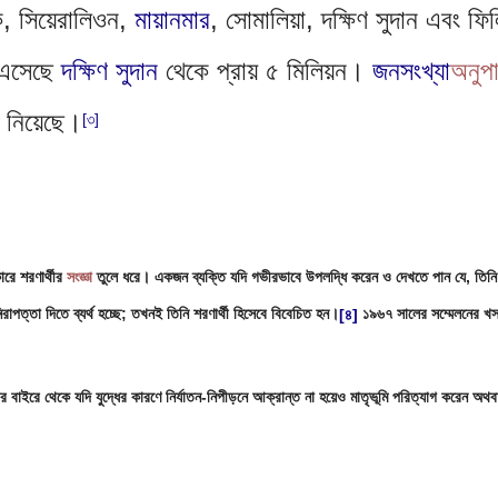
, সিয়েরালিওন, 
মায়ানমার
, সোমালিয়া, দক্ষিণ সুদান এবং ফ
এসেছে 
দক্ষিণ সুদান
 থেকে প্রায় ৫ মিলিয়ন। 
জনসংখ্যা
অনুপ
় নিয়েছে।
[৩]
রে শরণার্থীর 
সংজ্ঞা
 তুলে ধরে। একজন ব্যক্তি যদি গভীরভাবে উপলদ্ধি করেন ও দেখতে পান যে, তিনি
 নিরাপত্তা দিতে ব্যর্থ হচ্ছে; তখনই তিনি শরণার্থী হিসেবে বিবেচিত হন।
[৪]
 ১৯৬৭ সালের সম্মেলনের খস
্ঞার বাইরে থেকে যদি যুদ্ধের কারণে নির্যাতন-নিপীড়নে আক্রান্ত না হয়েও মাতৃভূমি পরিত্যাগ করেন অ