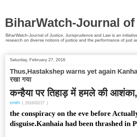
BiharWatch-Journal of
BiharWatch-Journal of Justice, Jurisprudence and Law is an initiativ
research on diverse notions of justice and the performance of just and
Saturday, February 27, 2016
Thus,Hastakshep warns yet again Kanhaia i
रखा गया
कन्हैया पर तिहाड़ में हमले की आ
हस्तक्षेप
|
2016/02/27
|
the conspiracy on the eve before Actual
disguise.Kanhaia had been thrashed in P