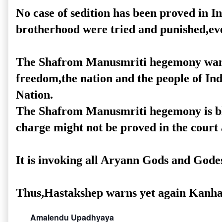
No case of sedition has been proved in I
brotherhood were tried and punished,ev
The Shafrom Manusmriti hegemony wants to
freedom,the nation and the people of Ind
Nation.
The Shafrom Manusmriti hegemony is blin
charge might not be proved in the court and
It is invoking all Aryann Gods and Godes
Thus,Hastakshep warns yet again Kanhaia
Amalendu Upadhyaya