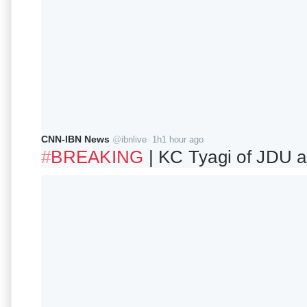
CNN-IBN News
@
ibnlive
1h
1 hour ago
#
BREAKING
 | KC Tyagi of JDU a