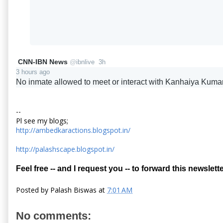
CNN-IBN News
@
ibnlive
3h
3 hours ago
No inmate allowed to meet or interact with Kanhaiya Kumar i
--
Pl see my blogs;
http://ambedkaractions.blogspot.in/
http://palashscape.blogspot.in/
Feel free -- and I request you -- to forward this newslette
Posted by
Palash Biswas
at
7:01 AM
No comments: