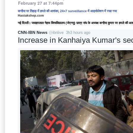
February 27 at 7:44pm
कन्हैया पर तिहाड़ में हमले की आशंका, 24×7 surveillance में आइसोलेशन में रखा गया
Hastakshep.com
नई दिल्ली। जवाहरलाल नेहरू विश्वविद्यालय (जेएनयू) छात्र संघ के अध्यक्ष कन्हैया कुमार पर हमले की आश
CNN-IBN News
@
ibnlive
3h
3 hours ago
Increase in Kanhaiya Kumar's securi