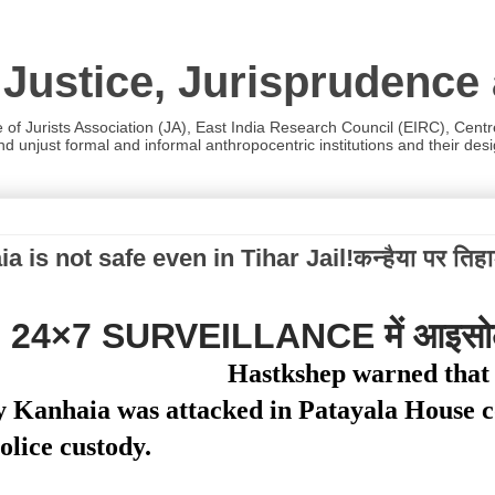
 Justice, Jurisprudence
e of Jurists Association (JA), East India Research Council (EIRC), Cent
 unjust formal and informal anthropocentric institutions and their desig
s not safe even in Tihar Jail!कन्हैया पर तिहाड
शंका, 24×7 SURVEILLANCE में आइसोल
Hastkshep warned that 
ly Kanhaia was attacked in Patayala House 
olice custody.