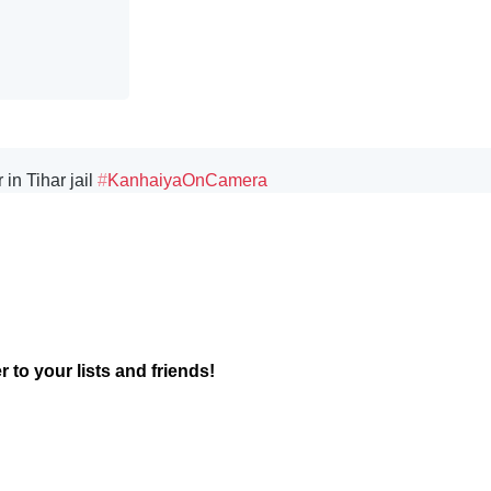
n Tihar jail 
#
KanhaiyaOnCamera
r to your lists and friends!