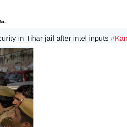
ंका...
ty in Tihar jail after intel inputs 
#
Ka