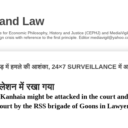
 and Law
re for Economic Philosophy, History and Justice (CEPHJ) and MediaVigil.
n crisis with reference to the first principle. Editor:mediavigil@yahoo.c
़ में हमले की आशंका, 24×7 SURVEILLANCE में आइ
ेशन में रखा गया
Kanhaia might be attacked in the court an
court by the RSS brigade of Goons in Lawye