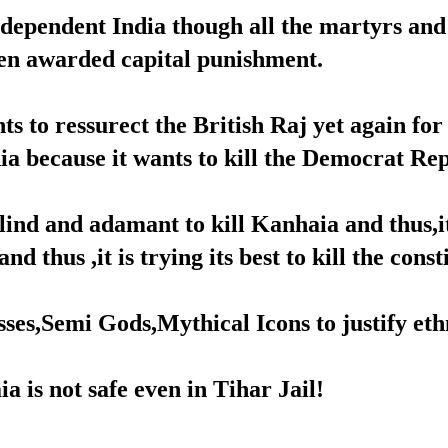
ndependent India though all the martyrs and
en awarded capital punishment.
 ressurect the British Raj yet again for wh
ia because it wants to kill the Democrat Re
d and adamant to kill Kanhaia and thus,it ha
 thus ,it is trying its best to kill the const
ses,Semi Gods,Mythical Icons to justify ethn
 is not safe even in Tihar Jail!