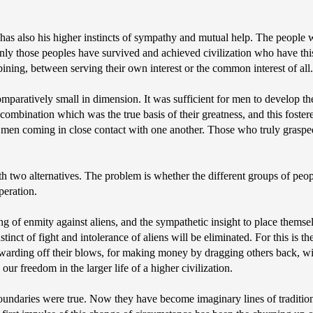
an has also his higher instincts of sympathy and mutual help. The people 
ly those peoples have survived and achieved civilization who have this s
ning, between serving their own interest or the common interest of all.
paratively small in dimension. It was sufficient for men to develop thei
ombination which was the true basis of their greatness, and this fostered 
of men coming in close contact with one another. Those who truly grasped
h two alternatives. The problem is whether the different groups of peopl
peration.
ng of enmity against aliens, and the sympathetic insight to place themselv
tinct of fight and intolerance of aliens will be eliminated. For this is th
 warding off their blows, for making money by dragging others back, wil
ur freedom in the larger life of a higher civilization.
oundaries were true. Now they have become imaginary lines of tradition 