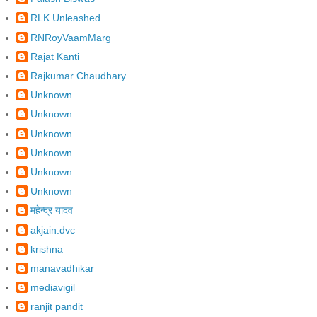
RLK Unleashed
RNRoyVaamMarg
Rajat Kanti
Rajkumar Chaudhary
Unknown
Unknown
Unknown
Unknown
Unknown
Unknown
महेन्द्र यादव
akjain.dvc
krishna
manavadhikar
mediavigil
ranjit pandit