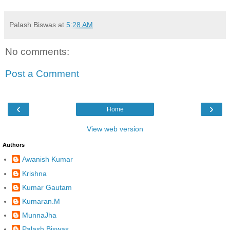
Palash Biswas
at
5:28 AM
No comments:
Post a Comment
‹
›
Home
View web version
Authors
Awanish Kumar
Krishna
Kumar Gautam
Kumaran.M
MunnaJha
Palash Biswas