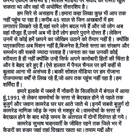
करना एकदम असंभव है।सोशल मीडिया पर संवाद का रास्ता खुल 
सकता था और वहां भी अघोषित सेंसरशिप है।
हम सिरे से असहाय हैं।हमारा कहा लिखा कुछ भी आप तक 
नहीं पहुंच पा रहा है।करीब 45 साल से जिन अखबारों में हम 
लगातार लिखते रहे हैं,वहां सारे लोग बदल गये हैं और जो लोग अब 
वहां मौजूद हैं,उनमें अब भी ढेरों लोग हमारे पुराने दोस्त हैं।लेकिन 
उनमें से कोई हमें छापने का जोखिम उठाने को तैयार नहीं है। क्योंकि 
पत्रकारिता अब मिशन नहीं है,बिजनेस है,जिसे सत्ता का संरक्षण और 
समर्थन की सबसे ज्यादा परवाह है।जनता का पक्ष उनकी कोई 
वरीयता है ही नहीं क्योंकि उन्हें सिर्फ अपने कारोबारी हितों की चिंता है 
और वे बेहद डरे हुए हैं।ऐसे हालात में पैनल चैनल पर हमें कहीं से 
बुलावा आना भी असंभव है।बाकी सोशल मीडिया पर हम रोजाना 
रोजनामचा वर्षों से लिख रहे हैं,जो आप तक पहुंच नहीं रहा है।हम 
शर्मिंदा हैं।
हमारे इलाके में जबसे मैं नौकरी के सिलसिले में बंगाल में आया 
हूं,1991 से लेकर वाममोर्चा के सत्ता से बेदखल होने से पहले तक 
बुजुर्ग और जवान कामरेड घर घर आते जाते थे।इनमें सबसे बुजुर्ग दो 
कामरेड माणिक जोड़ के नाम से मशहूर थे।वाममोर्चा के सत्ता से 
बेदखल होने के बाद थोड़े समय के अंतराल में दोनों दिवंगत हो गये।
कामरेड सुभाष चक्रवर्ती के जीवित रहने तक जिले भर में 
कैडरों का हुजूम जहां तहां दिखता रहता था।तमाम मुद्दों और 