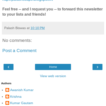
Feel free -- and I request you -- to forward this newsletter
to your lists and friends!
Palash Biswas
at
10:10 PM
No comments:
Post a Comment
‹
›
Home
View web version
Authors
Awanish Kumar
Krishna
Kumar Gautam