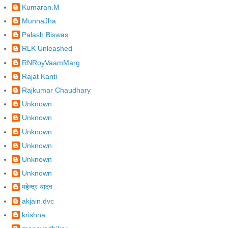
Kumaran.M
MunnaJha
Palash Biswas
RLK Unleashed
RNRoyVaamMarg
Rajat Kanti
Rajkumar Chaudhary
Unknown
Unknown
Unknown
Unknown
Unknown
Unknown
महेन्द्र यादव
akjain.dvc
krishna