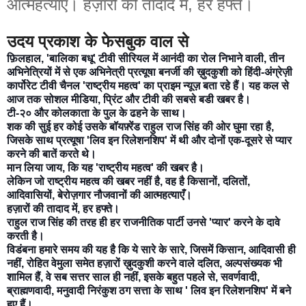
आत्महत्याएँ। हज़ारों की तादाद में, हर हफ्ते।
उदय प्रकाश के फेसबुक वाल से
फ़िलहाल, 'बालिका बधू' टीवी सीरियल में आनंदी का रोल निभाने वाली, तीन
अभिनेत्रियों में से एक अभिनेत्री प्रत्यूषा बनर्जी की ख़ुदकुशी को हिंदी-अंग्रेज़ी
कार्पोरेट टीवी चैनल 'राष्ट्रीय महत्व' का प्राइम न्यूज़ बता रहे हैं। यह कल से
आज तक सोशल मीडिया, प्रिंट और टीवी की सबसे बडी खबर है।
टी-२० और कोलकाता के पुल के ढहने के साथ।
शक की सुई हर कोई उसके बॉयफ़्रेंड राहुल राज सिंह की ओर घुमा रहा है,
जिसके साथ प्रत्यूषा 'लिव इन रिलेशनशिप' में थी और दोनों एक-दूसरे से प्यार
करने की बातें करते
थे।
मान लिया जाय, कि यह 'राष्ट्रीय महत्व' की खबर है।
लेकिन जो राष्ट्रीय महत्व की खबर नहीं है, वह है किसानों, दलितों,
आदिवासियों, बेरोज़गार नौजवानों की आत्महत्याएँ।
हज़ारों की तादाद में, हर हफ्ते।
राहुल राज सिंह की तरह ही हर राजनीतिक पार्टी उनसे 'प्यार' करने के दावे
करती है।
विडंबना हमारे समय की यह है कि ये सारे के सारे, जिसमें किसान, आदिवासी ही
नहीं, रोहित वेमुला समेत हज़ारों ख़ुदकुशी करने वाले दलित, अल्पसंख्यक भी
शामिल हैं, वे सब सत्तर साल ही नहीं, इसके बहुत पहले से, सवर्णवादी,
ब्राह्मणवादी, मनुवादी निरंकुश ठग सत्ता के साथ ' लिव इन रिलेशनशिप' में बने
हुए हैं।