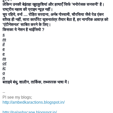
लेकिन उनकी बेइंतहा खुदकुशियां और हत्याएँ सिर्फ 'मनोरंजक सनसनी' है।
राष्ट्रीय महत्व की प्राइम न्यूज़ नहीं।
चुप रहिये, वर्ना .... रोहित सरदाना, अर्नब गोस्वामी, चौरसिया जैसे पेड एंकर
वग़ैरह ही नहीं, सारा कार्पोरेट सूचनातंत्र तैयार बैठा है, हर नागरिक आवाज़ को
'एंटीनेशनल' साबित करने के लिए।
किसका ये नेशन है भाईजियो ?
s
m
il
e
e
m
ot
ic
o
n
बताइये बंधु, शालीन, तार्किक, तथ्यपरक भाषा में।
--
Pl see my blogs;
http://ambedkaractions.blogspot.in/
http://palashscape.blogspot.in/