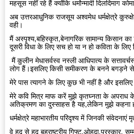
महसूस नहीं रहे हैं क्योंकि धर्मोन्मादी दिलदिमाग कोमा
अब उत्तरआधुनिक राजसूय अश्वमेध धर्मक्षेत्रे कुरुक
वही।
मैं अस्पृश्य,बहिस्कृत,बेनागरिक सामान्य किसान का
दूसरी विधा के लिए सच हो या न हो कविता के लिए नि
 मैं कुलीन मेधासर्वस्व नस्ली आधिपात्य के सत्तावर्चस्व का प्रतिनिधि नहीं हूं और मेरी देह से लथपथ खेतों की कीचड़ अभी धुली नहीं है,हम श्रमजीवी श्रम निर्भर कुजात कुनस्ल के 
लोग हैं।इसलिए किसी समीकरण के बनने बगड़ने से 
मेरे पास त्यागने के लिए कुछ भी नहीं है और इसलिए
मेरे कवि मित्र माफ करें मुझे कृतघ्नता के अपराध
अतिक्रमण का दुस्साहस है यह,लेकिन मुझे कहना ह
धर्मक्षेत्रे महाभारतीय परिदृश्य में जिनकी संवेदनाए
वे हद से हद बहुराष्ट्रीय गिफ्ट,ओहदा,पुरस्कार, सम्