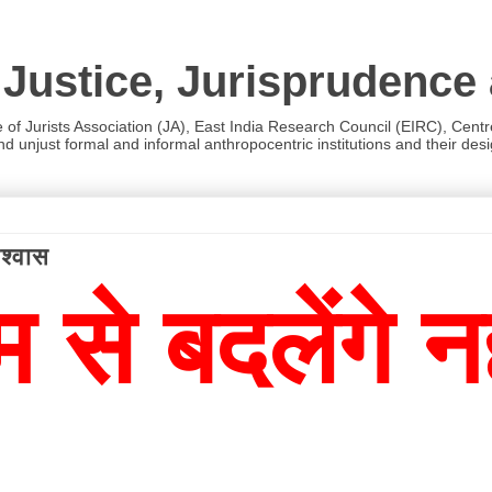
 Justice, Jurisprudence
e of Jurists Association (JA), East India Research Council (EIRC), Cent
 unjust formal and informal anthropocentric institutions and their desig
िश्वास
 से बदलेंगे न