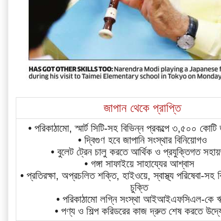
জাপান থেকে প্রাপ্তি
• পরিকাঠামো, স্মার্ট সিটি-সহ বিভিন্ন প্রকল্পে ৩,৫০০ কোটি
• দ্বিগুণ হবে জাপানি সংস্থার বিনিয়োগও
• বুলেট ট্রেন চালু করতে আর্থিক ও প্রযুক্তিগত সহায়
• গঙ্গা সাফাইয়ে সাহায্যের আশ্বাস  
• প্রতিরক্ষা, অপ্রচলিত শক্তি, হাইওয়ে, স্বাস্থ্য পরিষেবা-সহ ব
চুক্তি  
• পরিকাঠামো লগ্নি সংস্থা আইআইএফসিএল-কে 
• পণ্য ও শিল্প করিডরের কাজ দ্রুত শেষ করতে উদ্