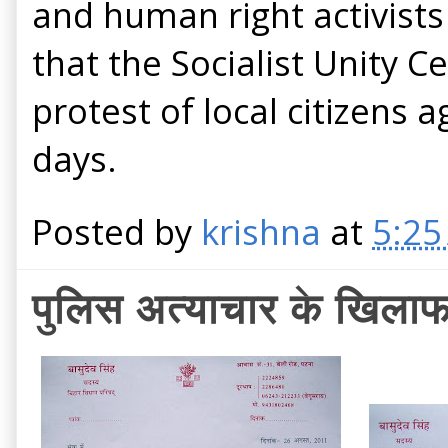
and human right activists 
that the Socialist Unity C
protest of local citizens
days.
Posted by
krishna
at
5:25
पुलिस अत्याचार के खिलाफ 