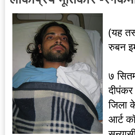
(यह तस्
रुबन इम
७ सितम
दीपंकर 
जिला के
आर्ट क
सन्यासी