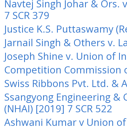
Navtej Singh Johar & Ors. v
7 SCR 379
Justice K.S. Puttaswamy (Re
Jarnail Singh & Others v.
Joseph Shine v. Union of I
Competition Commission of 
Swiss Ribbons Pvt. Ltd. & A
Ssangyong Engineering & Co
(NHAI) [2019] 7 SCR 522
Ashwani Kumar v Union of 