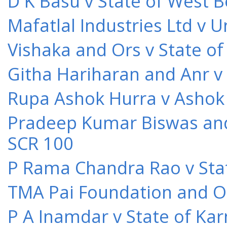
D K Basu v State of West 
Mafatlal Industries Ltd v 
Vishaka and Ors v State o
Githa Hariharan and Anr v
Rupa Ashok Hurra v Ashok 
Pradeep Kumar Biswas and O
SCR 100
P Rama Chandra Rao v Stat
TMA Pai Foundation and Or
P A Inamdar v State of Kar