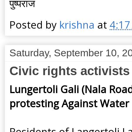
पुष्पराज
Posted by
krishna
at
4:17
Saturday, September 10, 2
Civic rights activist
Lungertoli Gali (Nala Roa
protesting Against Water 
Residents of Langertoli L