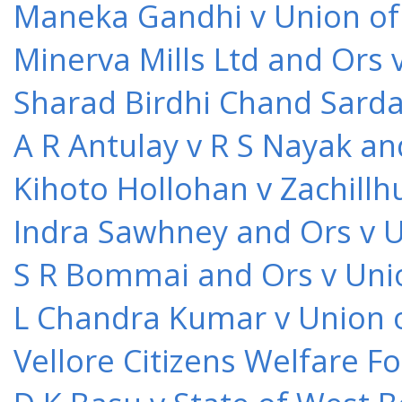
Maneka Gandhi v Union of 
Minerva Mills Ltd and Ors 
Sharad Birdhi Chand Sarda
A R Antulay v R S Nayak an
Kihoto Hollohan v Zachillh
Indra Sawhney and Ors v U
S R Bommai and Ors v Unio
L Chandra Kumar v Union o
Vellore Citizens Welfare F