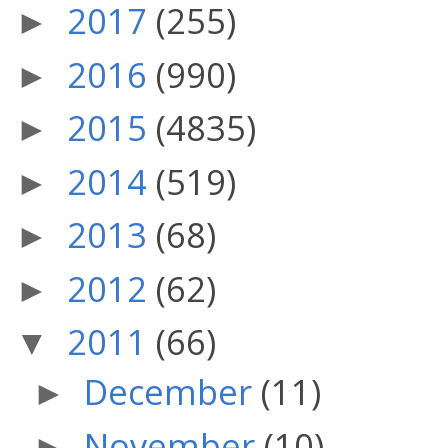
2017
(255)
►
2016
(990)
►
2015
(4835)
►
2014
(519)
►
2013
(68)
►
2012
(62)
►
2011
(66)
▼
December
(11)
►
November
(10)
►