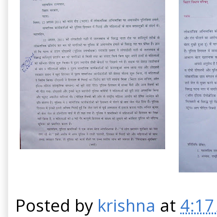
Posted by
krishna
at
4:17