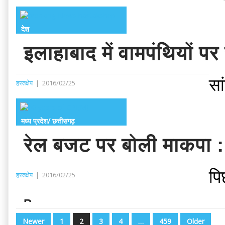
देश
इलाहाबाद में वामपंथियों पर
सा
हस्तक्षेप
|
2016/02/25
मध्य प्रदेश/ छत्तीसगढ़
रेल बजट पर बोली माकपा : व
पि
हस्तक्षेप
|
2016/02/25
P
O
Newer
1
2
3
4
…
459
Older