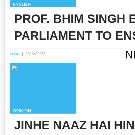
ENGLISH
PROF. BHIM SINGH 
PARLIAMENT TO EN
N
हस्तक्षेप
|
2016/02/27
OPINION
JINHE NAAZ HAI H