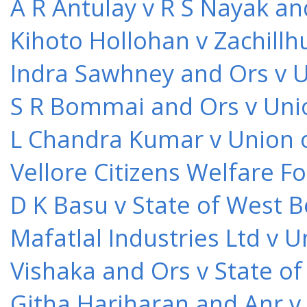
A R Antulay v R S Nayak an
Kihoto Hollohan v Zachillh
Indra Sawhney and Ors v U
S R Bommai and Ors v Unio
L Chandra Kumar v Union o
Vellore Citizens Welfare F
D K Basu v State of West 
Mafatlal Industries Ltd v 
Vishaka and Ors v State o
Githa Hariharan and Anr v