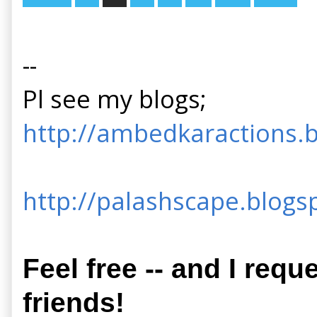
S
T
--
S
N
Pl see my blogs;
A
http://ambedkaractions.b
V
I
G
http://palashscape.blogsp
A
T
I
Feel free -- and I requ
O
friends!
N