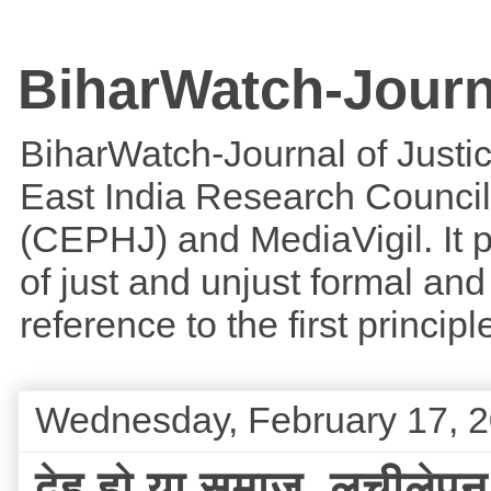
BiharWatch-Journ
BiharWatch-Journal of Justice
East India Research Council
(CEPHJ) and MediaVigil. It p
of just and unjust formal and 
reference to the first princi
Wednesday, February 17, 
देह हो या समाज, लचीलेपन 