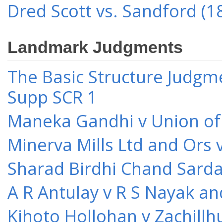
Dred Scott vs. Sandford (1
Landmark Judgments
The Basic Structure Judgme
Supp SCR 1
Maneka Gandhi v Union of 
Minerva Mills Ltd and Ors 
Sharad Birdhi Chand Sarda
A R Antulay v R S Nayak an
Kihoto Hollohan v Zachillh