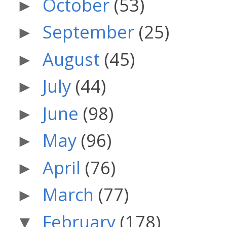
October
(53)
►
September
(25)
►
August
(45)
►
July
(44)
►
June
(98)
►
May
(96)
►
April
(76)
►
March
(77)
►
February
(178)
▼