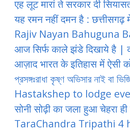
एह लूट मारां ते सरकार दी सियासत 
यह रमन नहीं दमन है : छत्तीसगढ़ म
Rajiv Nayan Bahuguna Bahu
आज सिर्फ काले झंडे दिखाये है | कल
आज़ाद भारत के इतिहास में ऐसी क
প্রসঙ্গঃরাধা কৃষ্ণ অভিসার নাই বা ভি
Hastakshep to lodge every
सोनी सोढ़ी का जला हुआ चेहरा ही ह
TaraChandra Tripathi 4 hrs 