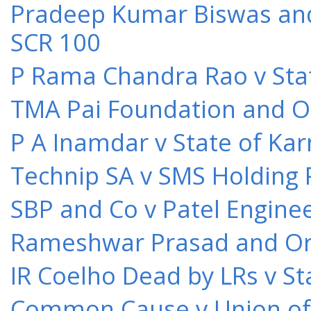
Pradeep Kumar Biswas and O
SCR 100
P Rama Chandra Rao v Stat
TMA Pai Foundation and Or
P A Inamdar v State of Kar
Technip SA v SMS Holding 
SBP and Co v Patel Engine
Rameshwar Prasad and Ors 
IR Coelho Dead by LRs v St
Common Cause v Union of 