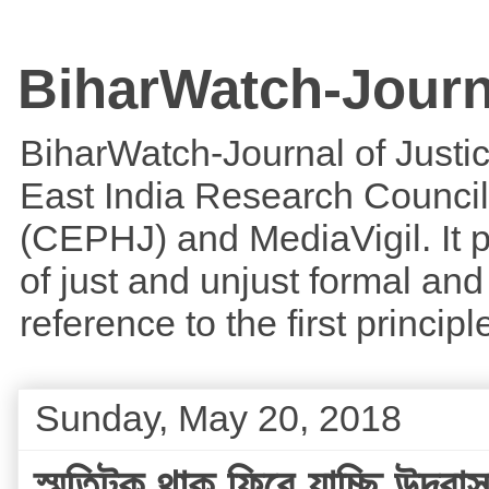
BiharWatch-Journ
BiharWatch-Journal of Justice
East India Research Council
(CEPHJ) and MediaVigil. It p
of just and unjust formal and 
reference to the first princi
Sunday, May 20, 2018
স্মৃতিটুকু থাক্,ফিরে যাচ্ছি উ