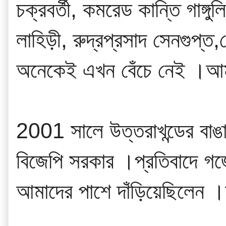
চক্রবর্তী, কমরেড কান্তি গাঙ্গু
লাহিড়ী, রুদ্রপ্রসাদ সেনগুপ্
অনেকেই এখন বেঁচে নেই ।আ
2001 সালে উত্তরাখন্ডের বাঙাল
বিজেপি সরকার ।প্রতিবাদে গর্
আমাদের পাশে দাঁড়িয়েছিলেন 