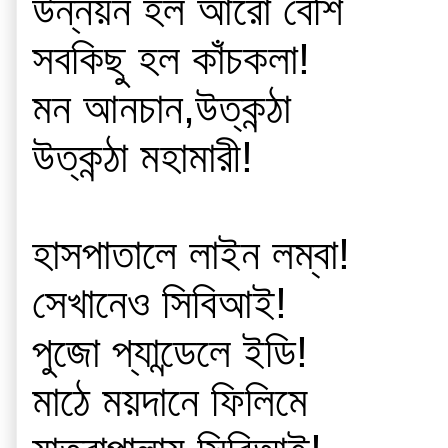
উন্নয়ন হল আরো বেশি
সবকিছু হল কাঁচকলা!
মন আনচান,উত্কন্ঠা
উত্কন্ঠা মহামারী!
হাসপাতালে লাইন লম্বা!
সেখানেও সিবিআই!
পুজো প্যান্ডেলে ইডি!
মাঠে ময়দানে ফিলিমে