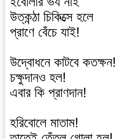
ইবোলার ভয নাই
উত্কন্ঠা চিকিত্সে হলে
প্রাণে বেঁচে যাই!
উদ্বোধনে কাটবে কতক্ষন!
চক্ষুদানও হল!
এবার কি প্রাণদান!
হরিবোলে মাতাম!
তাতেই তেঁতুল গোলা হল!