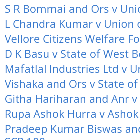
S R Bommai and Ors v Unio
L Chandra Kumar v Union o
Vellore Citizens Welfare F
D K Basu v State of West 
Mafatlal Industries Ltd v 
Vishaka and Ors v State o
Githa Hariharan and Anr v
Rupa Ashok Hurra v Ashok 
Pradeep Kumar Biswas and O