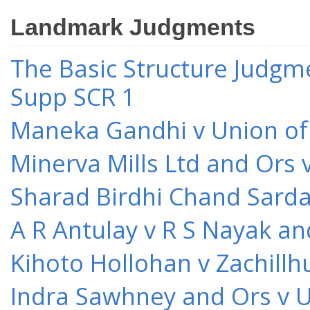
Landmark Judgments
The Basic Structure Judgme
Supp SCR 1
Maneka Gandhi v Union of 
Minerva Mills Ltd and Ors 
Sharad Birdhi Chand Sarda
A R Antulay v R S Nayak an
Kihoto Hollohan v Zachillh
Indra Sawhney and Ors v U