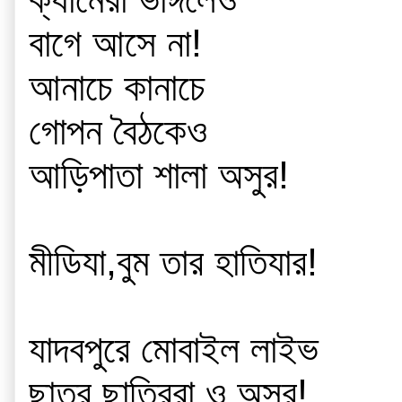
বাগে আসে না!
আনাচে কানাচে 
গোপন বৈঠকেও
আড়িপাতা শালা অসুর! 
মীডিযা,বুম তার হাতিযার!
যাদবপুরে মোবাইল লাইভ
ছাত্র ছাত্রিরা ও অসুর!