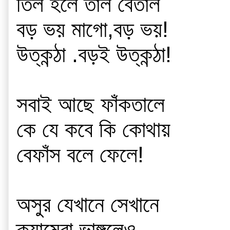
তিল হলে তাল বেতাল
বড় ভয় মাগো,বড় ভয়!
উত্কন্ঠা .বড়ই উত্কন্ঠা!
সবাই আছে ফাঁকতালে 
কে যে কবে কি কোথায়
বেফাঁস বলে ফেলে! 
অসুর যেখানে সেখানে
ক্যামেরা ভাঙ্গলেও