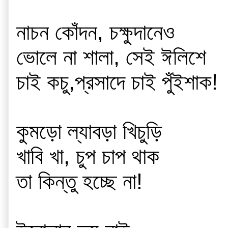
নাচন কোঁদন, চক্ষুদানেও
ভোলে না শালা, সেই ঈলিশে 
চাই কচু,প্রসাদে চাই পুঁইশাক!
কুমড়ো ল্যাবড়া খিচুড়ি
খাবি খা, চুপ চাপ থাক
তা কিন্তু হচ্ছে না!