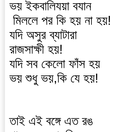
ভয় ইকবালিযয়া বযান
 মিললে পর কি হয় না হয়!
যদি অসুর ব্যাটারা
রাজসাক্ষী হয়!
যদি সব কেলো ফাঁস হয়
ভয় শুধু ভয়,কি যে হয়!
তাই এই বঙ্গে এত রঙ