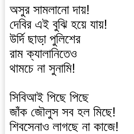
অসুর সামলানো দায়!
দেবির এই বুঝি হয়ে যায়!
উর্দি ছাডা় পুলিশের
রাম ক্যালানিতেও
থামচে না সুনামি!
সিবিআই পিছে পিছে
জাঁক জৌলুস সব হল মিছে!
শিবসেনাও লাগছে না কাজে!