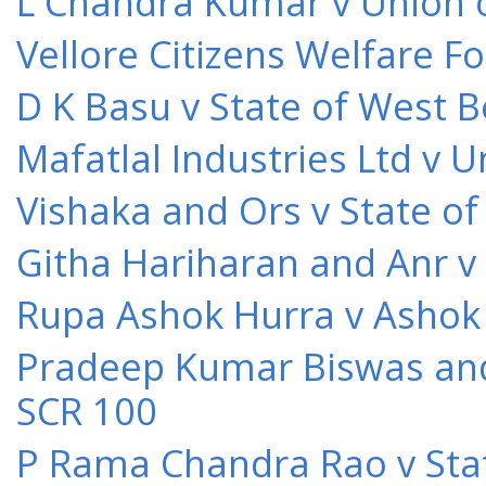
L Chandra Kumar v Union o
Vellore Citizens Welfare F
D K Basu v State of West 
Mafatlal Industries Ltd v 
Vishaka and Ors v State o
Githa Hariharan and Anr v
Rupa Ashok Hurra v Ashok 
Pradeep Kumar Biswas and O
SCR 100
P Rama Chandra Rao v Stat