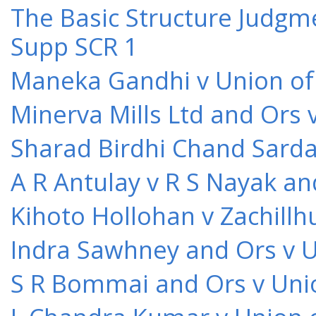
The Basic Structure Judgme
Supp SCR 1
Maneka Gandhi v Union of 
Minerva Mills Ltd and Ors 
Sharad Birdhi Chand Sarda
A R Antulay v R S Nayak an
Kihoto Hollohan v Zachillh
Indra Sawhney and Ors v U
S R Bommai and Ors v Unio