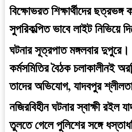
বিক্ষোভরত শিক্ষার্থীদের ছত্রভঙ্
সুপরিকল্পিত ভাবে লাইট নিভিয়ে দ
ঘটনার সূত্রপাত মঙ্গলবার দুপুরে।
কর্মসমিতির বৈঠক চলাকালীনই অরবিন্
তাদের অভিযোগ, যাদবপুর শ্লীলতা
নজিরবিহীন ঘটনার স্বাক্ষী রইল য
তুলতে গেলে পুলিশের সঙ্গে ধস্