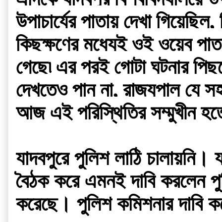
উপাচার্যের পাতায় দেখা গিয়েছিল,
কিছুক্ষণের মধ্যেই ওই ওয়েব পাতা
গেছে৷ এর পরই গোটা ঘটনার পিছনে র
দেখতেও পান না, রাজ্যপাল যে সহান
আজ এই পরিস্থিতির সম্মুখীন হতে
যাদবপুরে পুলিশ লাঠি চালায়নি।
বৈঠক করে এমনই দাবি করলেন পুল
করেছে। পুলিশ কমিশনার দাবি কর