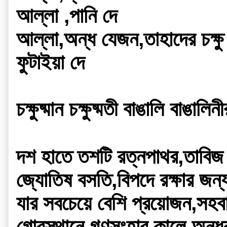
আল্লা ,পানি দে
আল্লা,অন্ধ যেজন,তাহাদের চক্ষু
ফুটাইয়া দে
চক্ষুষ্মান চক্ষুষ্মতী বাঙালি বাঙা
দশ হাতে তশটি রত্নপাথর,তাবিজ ধা
জ্যোতিষ বসতি,বিপদে রক্ষার জন্
যার সবচেয়ে বেশি প্রয়োজন,সহবাস
গোরস্থানে,গণসংহার কালে অন্ধকা