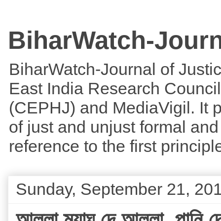
BiharWatch-Journ
BiharWatch-Journal of Justice
East India Research Council
(CEPHJ) and MediaVigil. It p
of just and unjust formal and 
reference to the first princi
Sunday, September 21, 20
আল্লা,ম্যাঘ দে আল্লা ,পানি দ