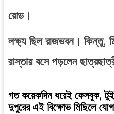
রোড।
লক্ষ্য ছিল রাজভবন। কিন্তু,
রাস্তায় বসে পড়লেন ছাত্রছাত
গত কয়েকদিন ধরেই ফেসবুক, টুইট
দুপুরের এই বিক্ষোভ মিছিলে যোগ 