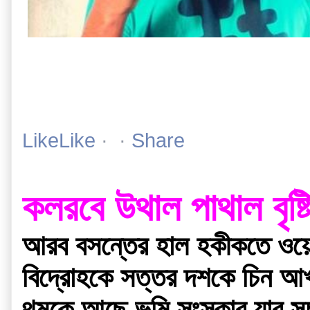
Happy To Disturb - V
SOUNDCLOUD.COM|BY RJ-SAY
LikeLike
 ·  · 
Share
কলরবে উথাল পাথাল বৃষ্টিত
আরব বসন্তের হাল হকীকতে ওয়ে
বিদ্রোহকে সত্তর দশকে চিন আখ্য
থমকে আছে ভুমি সংস্কার,যার সুচ