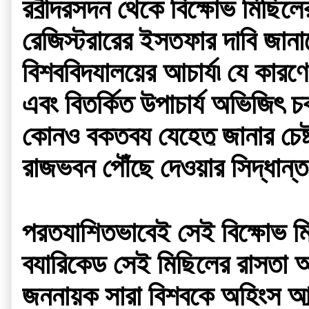
রবীন্দ্রসদন থেকে বিক্ষোভ মিছিলের
রেজিস্ট্রারের ইস্তফার দাবি জান
বিশ্ববিদ্যালয়ের আচার্য৷ যে কারণে 
এবং বিতর্কিত উপাচার্য অভিজিৎ চক্
কোনও বক্তব্য যেহেতু জানার চেষ
রাজভবন পৌঁছে দেওয়ার সিদ্ধান্ত
প্রত্যাশিতভাবেই সেই বিক্ষোভ ম
ব্যারিকেড সেই মিছিলের রাস্তা আট
জননায়ক সারা বিশ্বকে অহিংস আন