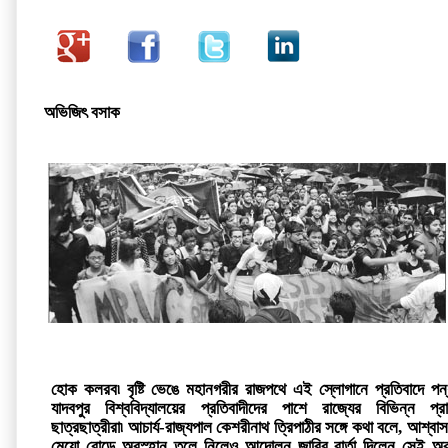
অভিজিৎ বসাক
হোক কলরব৷‌ বৃষ্টি ভেঙে মহানগরীর রাজপথে এই স্লোগানে প্রতিবাদে পন্ধয়ারা৷‌ 
যাদবপুর বিশ্ববিদ্যালয়ের প্রতিবাদীদের পাশে রাজ্যের বিভিন্ন প্রাম
ছাত্রছাত্রীরা৷‌ আচার্য-রাজ্যপাল কেশরীনাথ ত্রিপাঠীর সঙ্গে কথা বলে, আশ্বাস পেয়ে 
মেয়ো রোডে অবস্হান তুলে নিলেও আন্দোলন জারির বার্তা দিলেন সেই অবস