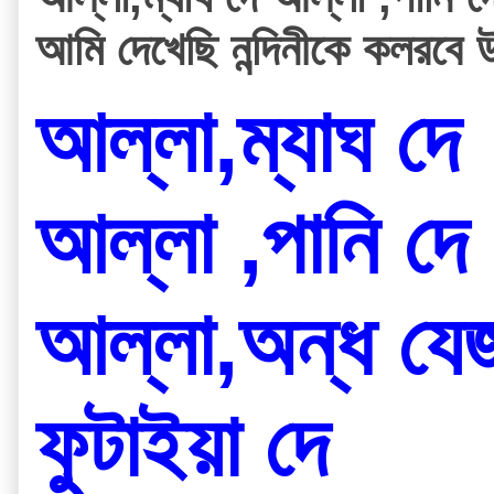
আমি দেখেছি নন্দিনীকে কলরবে উথা
আল্লা,ম্যাঘ দে
আল্লা ,পানি দে
আল্লা,অন্ধ যেজন
ফুটাইয়া দে