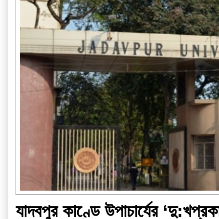
যাদবপুর কাণ্ডে উপাচার্যের ‘দু:খপ্র