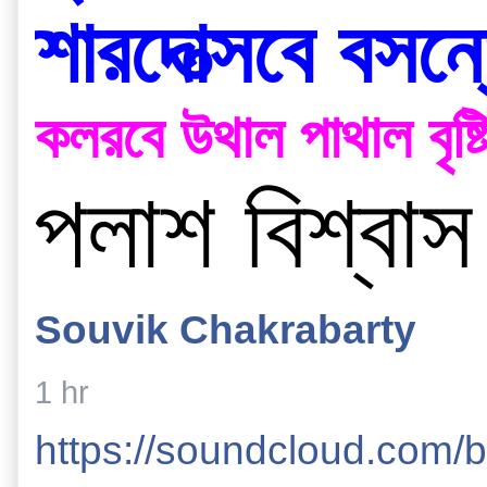
শারদোত্সবে বসন
কলরবে উথাল পাথাল বৃষ্টিত
পলাশ বিশ্বাস
Souvik Chakrabarty
1 hr
https://soundcloud.com/