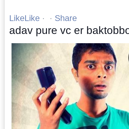
SOUNDCLOUD.COM|BY BANGL
LikeLike
 ·  · 
Share
adav pure vc er baktobbo 