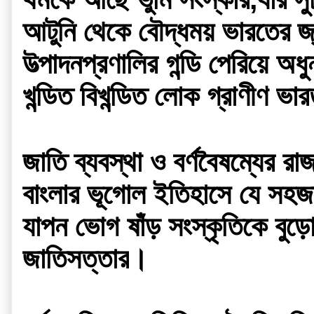
আটুনি থেকে বৌদ্ধময় ভারতের জ্ব
উত্পাদনপ্রণালির গন্ডি পেরিয়ে অধ
খন্ডিত বিখন্ডিত লোক গ্রাণীণ ভা
জাতি ব্যবস্থা ও বর্ণবৈষম্যের র
বাংলার ভূগোল ইতিহাসে যে সহজা
যাপন ভোগ ষাঁড় সংস্কৃতিকে বুড়ো
জাতিসত্তার
।