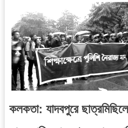
কলকতা: যাদবপুরে ছাত্রমিছিলে