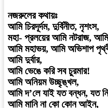
নজরুলের কথায়ঃ
আমি চিরদূর্দম, দুর্বিনীত, নৃশংস,
মহা- প্রলয়ের আমি নটরাজ, আমি
আমি মহাভয়, আমি অভিশাপ পৃথ্ব
আমি দুর্বার,
আমি ভেঙে করি সব চুরমার!
আমি অনিয়ম উচ্ছৃঙ্খল,
আমি দ’লে যাই যত বন্ধন, যত নি
আমি মানি না কো কোন আইন,