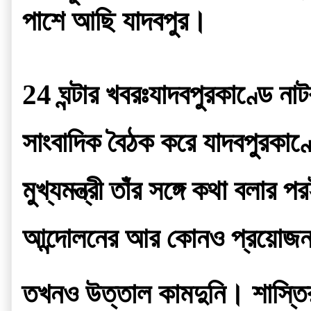
পাশে আছি যাদবপুর।
24 ঘন্টার খবরঃযাদবপুরকাণ্ডে না
সাংবাদিক বৈঠক করে যাদবপুরকাণ্ডে
মুখ্যমন্ত্রী তাঁর সঙ্গে কথা বলা
আন্দোলনের আর কোনও প্রয়োজ
তখনও উত্তাল কামদুনি। শাস্তির