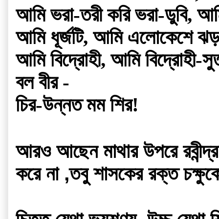
আমি ভরা-তরী করি ভরা-ডুবি, আম
আমি ধূর্জটি, আমি এলোকেশে ঝ
আমি বিদ্রোহী, আমি বিদ্রোহী-সুত
বল বীর -
চির-উন্নত মম শির!
আরও আছেন মাথার উপরে রবীন্দ্র
করে না ,তবু শাসকের রক্ত চক্ষু