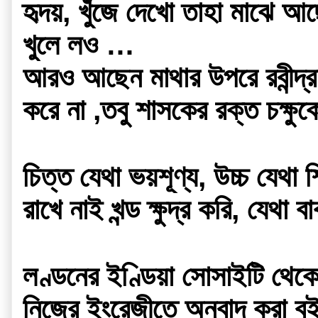
হৃদয়, খুঁজে দেখো তাহা মাঝে আছ
খুলে লও …
আরও আছেন মাথার উপরে রবীন্দ্র
করে না ,তবু শাসকের রক্ত চক্ষু
চিত্ত যেথা ভয়শূণ্য, উচ্চ যেথা শ
রাখে নাই খন্ড ক্ষুদ্র করি, যেথা 
লণ্ডনের ইণ্ডিয়া সোসাইটি থেকে 
নিজের ইংরেজীতে অনুবাদ করা বইটি