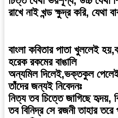
চিত্ত যেথা ভয়শূণ্য, উচ্চ যেথা শ
রাখে নাই খন্ড ক্ষুদ্র করি, যেথা ব
বাংলা কবিতার পাতা খুললেই হয়,ব
হরেক রকমের বাঙালি
অন্যমিল দিলেই,ভক্তকুল পেলে
তাঁদের জন্যই নিবেদনঃ
নিত্য তব চিত্তে জাগিছে হৃদয়,
তব বিনিদ্র সে রজনী তাহার তরে 