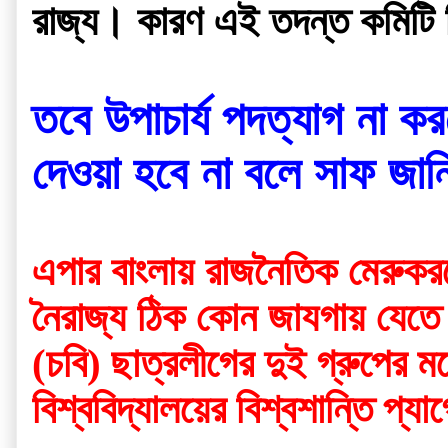
রাজ্য। কারণ এই তদন্ত কমিটি ন
তবে উপাচার্য পদত্যাগ না করল
দেওয়া হবে না বলে সাফ জা
এপার বাংলায় রাজনৈতিক মেরুকরণে
নৈরাজ্য ঠিক কোন জাযগায় যেতে প
(চবি) ছাত্রলীগের দুই গ্রুপের ম
বিশ্ববিদ্যালয়ের বিশ্বশান্তি প