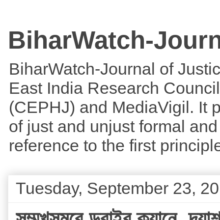
BiharWatch-Journ
BiharWatch-Journal of Justice
East India Research Council
(CEPHJ) and MediaVigil. It p
of just and unjust formal and 
reference to the first princi
Tuesday, September 23, 2
সম্মুখসমরে ডরাইব ক্যানে, দ্