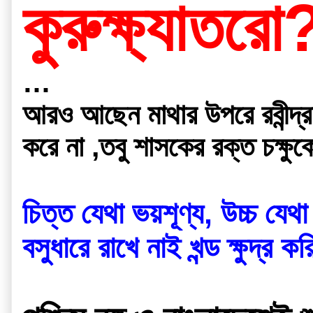
কুরুক্ষ্যাতরো
…
আরও আছেন মাথার উপরে রবীন্দ্র
করে না ,তবু শাসকের রক্ত চক্ষু
চিত্ত যেথা ভয়শূণ্য, উচ্চ যেথা
বসুধারে রাখে নাই খন্ড ক্ষুদ্র 