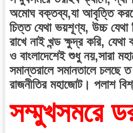
অমোঘ বক্তব্য,যা আবৃত্তি করত
চিত্ত যেথা ভয়শূণ্য, উচ্চ যেথা 
রাখে নাই খন্ড ক্ষুদ্র করি, যেথা
ও বাংলাদেশেই শুধু নয়,সারা মহা
সমান্তরালে সমানতালে চলছে ত
রাজনীতির মহাজোট। পলাশ বিশ্
সম্মুখসমরে ডর