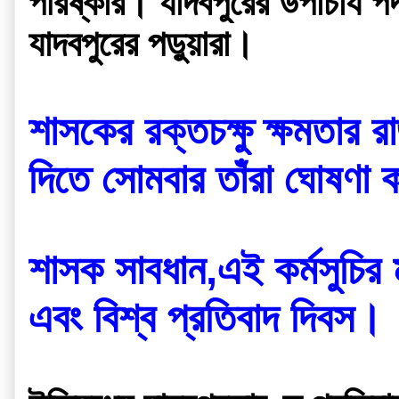
পরিষ্কার। যাদবপুরের উপাচার্য প
যাদবপুরের পড়ুয়ারা।
শাসকের রক্তচক্ষু ক্ষমতার 
দিতে সোমবার তাঁরা ঘোষণা 
শাসক সাবধান,এই কর্মসুচির
এবং বিশ্ব প্রতিবাদ দিবস। 