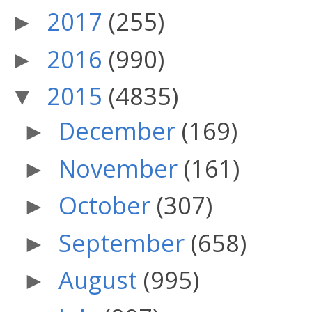
2017
(255)
►
2016
(990)
►
2015
(4835)
▼
December
(169)
►
November
(161)
►
October
(307)
►
September
(658)
►
August
(995)
►