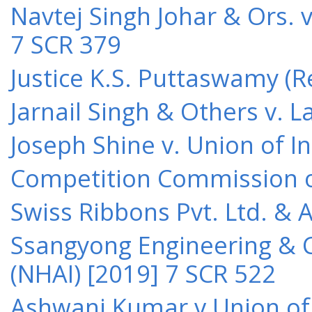
Navtej Singh Johar & Ors. v
7 SCR 379
Justice K.S. Puttaswamy (Re
Jarnail Singh & Others v.
Joseph Shine v. Union of I
Competition Commission of 
Swiss Ribbons Pvt. Ltd. & A
Ssangyong Engineering & Co
(NHAI) [2019] 7 SCR 522
Ashwani Kumar v Union of 