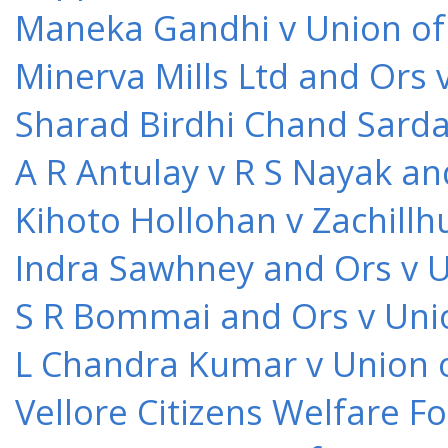
Maneka Gandhi v Union of 
Minerva Mills Ltd and Ors 
Sharad Birdhi Chand Sarda
A R Antulay v R S Nayak an
Kihoto Hollohan v Zachillh
Indra Sawhney and Ors v U
S R Bommai and Ors v Unio
L Chandra Kumar v Union o
Vellore Citizens Welfare F