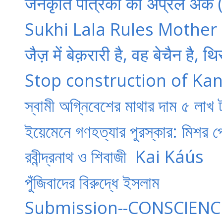
जनकृति पत्रिका का अप्रैल अंक 
Sukhi Lala Rules Mother 
जैज़ में बेक़रारी है, वह बेचैन है, थ
Stop construction of Kan
স্বামী অগ্নিবেশের মাথার দাম ৫ লাখ
ইয়েমেনে গণহত্যার পুরস্কার: মিশর
​রবীন্দ্রনাথ ও শিবাজী ​​ Kai Káús
পুঁজিবাদের বিরুদ্ধে ইসলাম
Submission--CONSCIENC