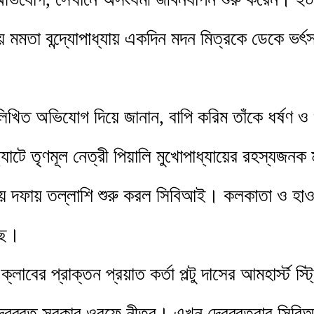
য় মমতা বন্দ্যোপাধ্যায় একদিন মদন মিত্রকে ডেকে ভর
িত অভিযোগ দিয়ে জানান, বাপি করিম তাঁকে ধর্ষণ ও 
াটে তৃণমূল নেত্রী পিয়ালি মুখোপাধ্যায়ের রহস্যজনক
য় দফায় তল্লাশি শুরু করল সিবিআই। কলকাতা ও হাওড়ার
েছে।
র প্রাক্তন প্রয়াত কর্তা পল্টু দাসের আমহার্স্ট স্ট্রিট
েবব্রত সরকার ওরফে নীতুর। এখন দেবব্রতবাবু সিবিআ