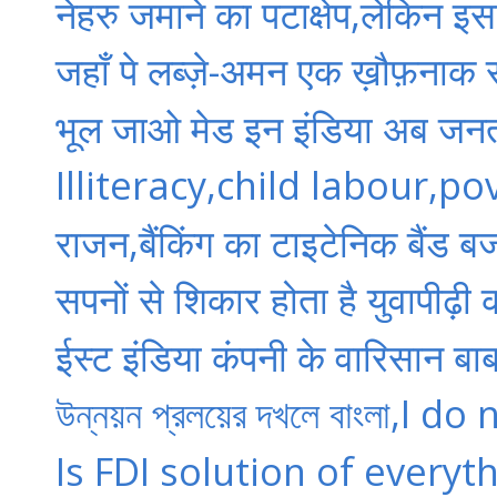
नेहरु जमाने का पटाक्षेप,लेकिन इ
जहाँ पे लब्ज़े-अमन एक ख़ौफ़नाक र
भूल जाओ मेड इन इंडिया अब जनत
Illiteracy,child labour,po
राजन,बैंकिंग का टाइटेनिक बैंड ब
सपनों से शिकार होता है युवापी
ईस्ट इंडिया कंपनी के वारिसान बा
উন্নয়ন প্রলয়ের দখলে বাংলা,I 
Is FDI solution of everyth