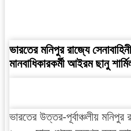
ভারতের মনিপুর রাজ্যে সেনাবাহ
মানবাধিকারকর্মী আইরম ছানু শার
ভারতের উত্তর-পূর্বাঞ্চলীয় মনিপু