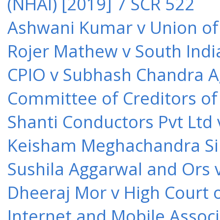
(NHAI) [2019] 7 SCR 522
Ashwani Kumar v Union of 
Rojer Mathew v South Indi
CPIO v Subhash Chandra A
Committee of Creditors of
Shanti Conductors Pvt Ltd 
Keisham Meghachandra Sin
Sushila Aggarwal and Ors v
Dheeraj Mor v High Court o
Internet and Mobile Associ