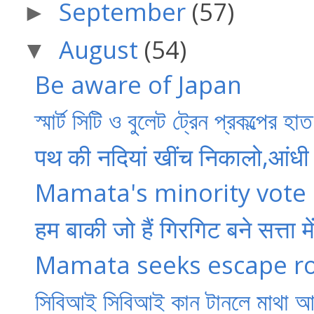
September
(57)
►
August
(54)
▼
Be aware of Japan
স্মার্ট সিটি ও বুলেট ট্রেন প্রকল্পের হা
पथ की नदियां खींच निकालो,आंधी 
Mamata's minority vote 
हम बाकी जो हैं गिरगिट बने सत्ता म
Mamata seeks escape ro
সিবিআই সিবিআই কান টানলে মাথা আস