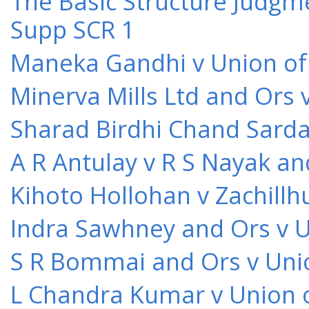
The Basic Structure Judgme
Supp SCR 1
Maneka Gandhi v Union of 
Minerva Mills Ltd and Ors 
Sharad Birdhi Chand Sarda
A R Antulay v R S Nayak an
Kihoto Hollohan v Zachillh
Indra Sawhney and Ors v U
S R Bommai and Ors v Unio
L Chandra Kumar v Union o