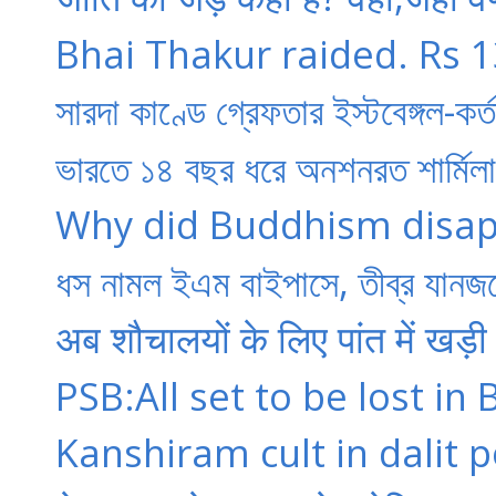
Bhai Thakur raided. Rs 1
সারদা কাণ্ডে গ্রেফতার ইস্টবেঙ্গল-কর্ত
ভারতে ১৪ বছর ধরে অনশনরত শার্মিলাকে
Why did Buddhism disapp
ধস নামল ইএম বাইপাসে, তীব্র যানজ
अब शौचालयों के लिए पांत में खड़ी 
PSB:All set to be lost i
Kanshiram cult in dalit pol