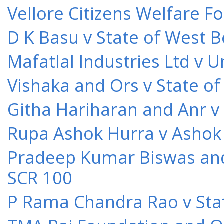
Vellore Citizens Welfare F
D K Basu v State of West 
Mafatlal Industries Ltd v 
Vishaka and Ors v State o
Githa Hariharan and Anr v
Rupa Ashok Hurra v Ashok 
Pradeep Kumar Biswas and O
SCR 100
P Rama Chandra Rao v Stat