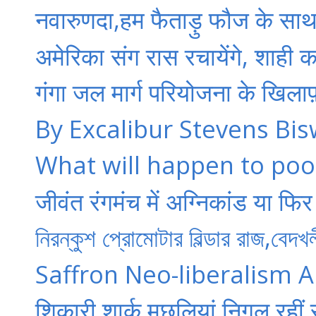
नवारुणदा,हम फैताड़ु फौज के साथ
अमेरिका संग रास रचायेंगे, शाही क
गंगा जल मार्ग परियोजना के खिलाफ़
By Excalibur Stevens Bis
What will happen to poor
जीवंत रंगमंच में अग्निकांड या फ
নিরন্কুশ প্রোমোটার বিল্ডার রাজ,বেদ
Saffron Neo-liberalism
शिकारी शार्क मछलियां निगल रहीं सम