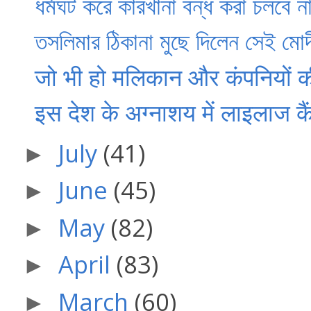
ধর্মঘট করে কারখানা বন্ধ করা চলবে ন
তসলিমার ঠিকানা মুছে দিলেন সেই মোদ
जो भी हो मलिकान और कंपनियों की म
इस देश के अग्नाशय में लाइलाज
July
(41)
►
June
(45)
►
May
(82)
►
April
(83)
►
March
(60)
►