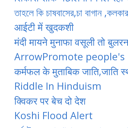
তাহলে কি চাষবাসের,চা বাগান ,কলকা
आईटी में खुदकशी
मंदी मायने मुनाफा वसूली तो बुल
ArrowPromote people's 
कर्मफल के मुताबिक जाति,जाति स्
Riddle In Hinduism
क्विकर पर बेच दो देश
Koshi Flood Alert