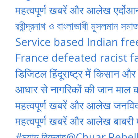
महत्वपूर्ण खबरें और आलेख एर्दोआ
রবীন্দ্রনাথ ও বাংলাভাষী মুসলমান সম
Service based Indian fr
France defeated racist fa
डिजिटल हिंदूराष्ट्र में किसान औ
आधार से नागरिकों की जान माल 
महत्वपूर्ण खबरें और आलेख जनविद
महत्वपूर्ण खबरें और आलेख बाबरी 
#চুয়াড় বিদ্রোহ@Chuar Reb