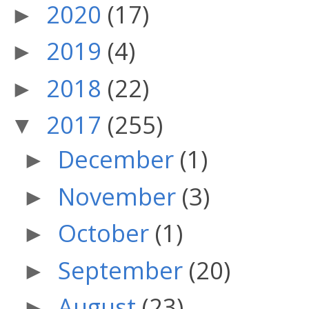
2020
(17)
►
2019
(4)
►
2018
(22)
►
2017
(255)
▼
December
(1)
►
November
(3)
►
October
(1)
►
September
(20)
►
August
(23)
►