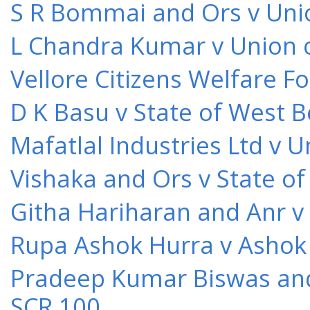
S R Bommai and Ors v Unio
L Chandra Kumar v Union o
Vellore Citizens Welfare F
D K Basu v State of West 
Mafatlal Industries Ltd v 
Vishaka and Ors v State o
Githa Hariharan and Anr v
Rupa Ashok Hurra v Ashok 
Pradeep Kumar Biswas and O
SCR 100