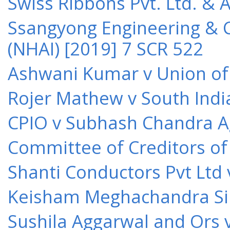
Swiss Ribbons Pvt. Ltd. & A
Ssangyong Engineering & Co
(NHAI) [2019] 7 SCR 522
Ashwani Kumar v Union of 
Rojer Mathew v South Indi
CPIO v Subhash Chandra A
Committee of Creditors of
Shanti Conductors Pvt Ltd 
Keisham Meghachandra Sin
Sushila Aggarwal and Ors v