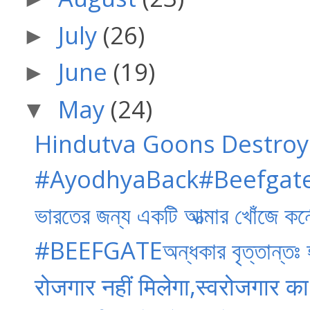
July
(26)
►
June
(19)
►
May
(24)
▼
Hindutva Goons Destro
#AyodhyaBack#Beefgate#Mi
ভারতের জন্য একটি আত্মার খোঁজে কর্ন
#BEEFGATEঅন্ধকার বৃত্তান্তঃ হত
रोजगार नहीं मिलेगा,स्वरोजगार का ब