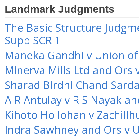
Landmark Judgments
The Basic Structure Judgme
Supp SCR 1
Maneka Gandhi v Union of 
Minerva Mills Ltd and Ors 
Sharad Birdhi Chand Sarda
A R Antulay v R S Nayak an
Kihoto Hollohan v Zachillh
Indra Sawhney and Ors v U