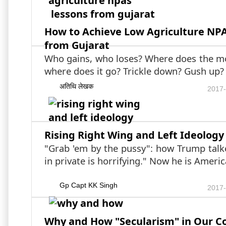
How to Achieve Low Agriculture NPA
from Gujarat
Who gains, who loses? Where does the 
where does it go? Trickle down? Gush up
अतिथि लेखक
2017-
Rising Right Wing and Left Ideology
"Grab 'em by the pussy": how Trump ta
in private is horrifying." Now he is Ameri
Gp Capt KK Singh
2017-
Why and How "Secularism" in Our Co