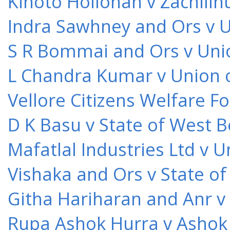
Kihoto Hollohan v Zachillh
Indra Sawhney and Ors v U
S R Bommai and Ors v Unio
L Chandra Kumar v Union o
Vellore Citizens Welfare F
D K Basu v State of West 
Mafatlal Industries Ltd v 
Vishaka and Ors v State o
Githa Hariharan and Anr v
Rupa Ashok Hurra v Ashok 