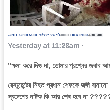
Zahid F Sarder Saddi - জাহিদ এফ সরদার সাদী
 added 
3 new photos
.
Like Page
Yesterday at 11:28am
 · 
"ক্ষমা করে দিও মা, তোমার প্রশ্নের জবাব আ
রেস্টুরেন্টের নিহত প্রধান শেফকে জঙ্গী ব
স্বদেশের নাটক কি আর শেষ হবে না ?????