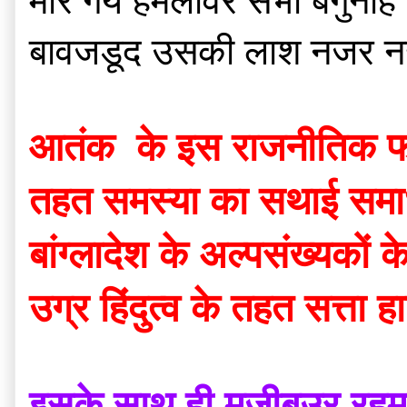
मारे गये हमलावर सभी बेगुनाह ल
बावजडूद उसकी लाश नजर नह
आतंक  के इस राजनीतिक फर्
तहत समस्या का सथाई समाधान
बांग्लादेश के अल्पसंख्यकों 
उग्र हिंदुत्व के तहत सत्ता
इसके साथ ही मुजीबउर रहमा