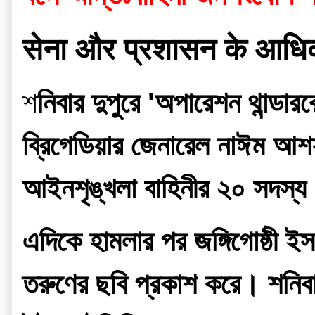
सेना और प्रशासन के आधिक
শ
নিবার দুপুরে 'অপারেশন থান্ডা
ব্রিগেডিয়ার জেনারেল নাঈম আশ
আইনশৃঙ্খলা বাহিনীর ২০ সদস্
এদিকে হামলার পর জঙ্গিগোষ্ঠী 
তরুণের ছবি প্রকাশ করে। শনিবার