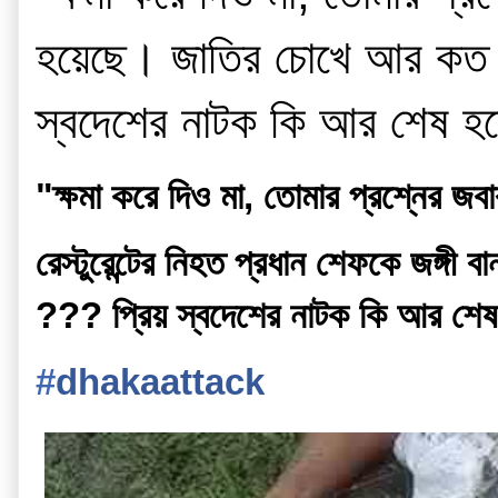
হয়েছে। জাতির চোখে আর কত ধু
স্বদেশের নাটক কি আর শেষ হ
"ক্ষমা করে দিও মা, তোমার প্রশ্নের জ
রেস্টুরেন্টের নিহত প্রধান শেফকে জঙ্
??? প্রিয় স্বদেশের নাটক কি আর শে
‪#‎
dhakaattack‬