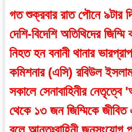
গত শুক্রবার রাত পৌনে ৯টার দি
দেশি-বিদেশি অতিথিদের জিম্মি ক
নিহত হন বনানী থানার ভারপ্রাপ্
কমিশনার (এসি) রবিউল ইসলাম
সকালে সেনাবাহিনীর নেতৃত্বে 'অ
থেকে ১৩ জন জিম্মিকে জীবিত 
বলে আন্তঃবাহিনী জনসংযোগ