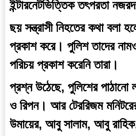
ইন্টারনেটভিত্তিক তৎপরতা নজরদারি
ছয় সন্ত্রাসী নিহতের কথা বলা হ
প্রকাশ করে। পুলিশ তাদের নামও
পরিচয় প্রকাশ করেনি তারা।
প্রশ্ন উঠেছে, পুলিশের পাঠানো
ও রিপন। আর টেররিজম মনিটরের ট
উমায়ের, আবু সালাম, আবু রাহিক