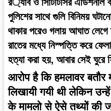
র‌্যাব ও সিটিটিসির এডিশনাল কমিশনার। এই হামলার প্লটটি তৈরী করে সেটা বিশ্বাসযোগ্য করানোর জন্য 
পুলিশের সাথে গুলি বিনিময় ঘটানো
থাকার পরেও গলায় আঘাত লেগে তা
রাতের মধ্যে নিস্পত্তি করে ফেল
হত্যা করা হয়, আবার সেই ঘুরে 
आरोप है कि हमलावर बतौर मा
लिखायी गयी थी लेकिन उन्हें
के मामलो से ऐसे तथ्यों की 