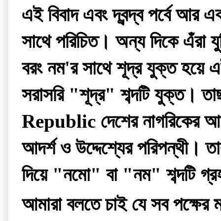
এই বিবাদ এবং দ্বন্দ্ব পর্বে আর
সাথে পরিচিত। অন্য দিকে এঁরা য
বরং নম'র সাথে শূদ্র যুক্ত হয়ে
সরাসরি "শূদ্র" শব্দটি যুক্ত।
Republic দেশের নাগরিকের আত্ত
আদর্শ ও উদ্দেশ্যের পরিপন্থী। 
দিয়ে "নমো" বা "নম" শব্দটি গ্
আমারা বলতে চাই যে সব পক্ষের