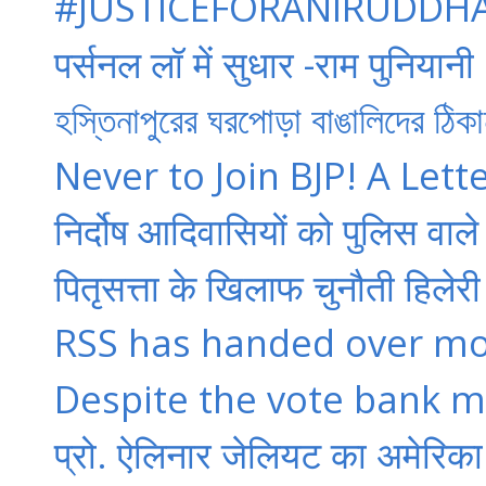
‪#‎JUSTICEFORANIRUDDHA‬ 
पर्सनल लॉ में सुधार -राम पुनियानी
হস্তিনাপুরের ঘরপোড়া বাঙালিদের ঠিকা
Never to Join BJP! A Lette
निर्दोष आदिवासियों को पुलिस वा
पितृसत्ता के खिलाफ चुनौती हिलेरी
RSS has handed over mos
Despite the vote bank mo
प्रो. ऐलिनार जेलियट का अमेरिका 