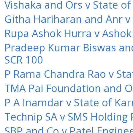
Vishaka and Ors v State o
Githa Hariharan and Anr v
Rupa Ashok Hurra v Ashok 
Pradeep Kumar Biswas and O
SCR 100
P Rama Chandra Rao v Stat
TMA Pai Foundation and Or
P A Inamdar v State of Kar
Technip SA v SMS Holding 
SBP and Co v Patel Engine