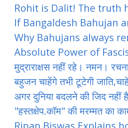
Rohit is Dalit! The truth h
If Bangaldesh Bahujan a
Why Bahujans always re
Absolute Power of Fascis
मुद्राराक्षस नहीं रहे। नमन। रचना
बहुजन चाहेंगे तभी टूटेगी जाति,चाहे
अगर दुनिया बदलने की जिद नहीं है 
"हस्तक्षेप.कॉम" की मरम्मत का का
Ripan Biswas Explains h