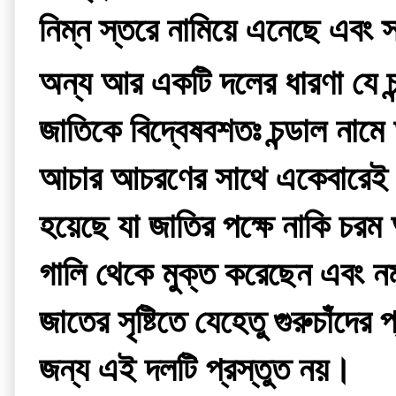
নিম্ন স্তরে নামিয়ে এনেছে এবং স
অন্য আর একটি দলের ধারণা যে চন
জাতিকে বিদ্বেষবশতঃ চন্ডাল নাম
আচার আচরণের সাথে একেবারেই ম
হয়েছে যা জাতির পক্ষে নাকি চরম 
গালি থেকে মুক্ত করেছেন এবং নমশ
জাতের সৃষ্টিতে যেহেতু গুরুচাঁদে
জন্য এই দলটি প্রস্তুত নয়।