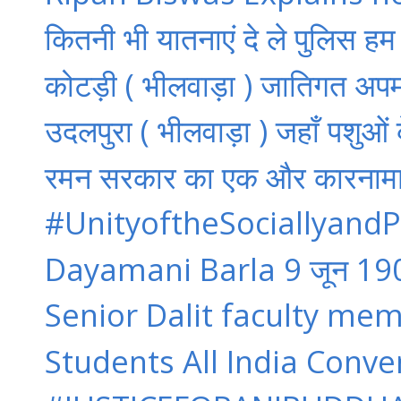
कितनी भी यातनाएं दे ले पुलिस हम
कोटड़ी ( भीलवाड़ा ) जातिगत अपमा
उदलपुरा ( भीलवाड़ा ) जहाँ पशुओं क
रमन सरकार का एक और कारनामा : 
‪#‎UnityoftheSociallyandPol
Dayamani Barla 9 जून 1900 
Senior Dalit faculty mem
Students All India Conven