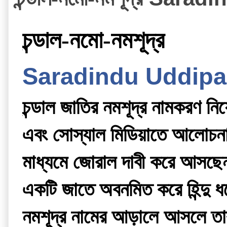
চন্ডাল-নমো-নমশূদ্র
Saradindu Uddip
চন্ডাল জাতির নমশূদ্র নামকরণ ন
এবং সোস্যাল মিডিয়াতে আলোচনাট
মাধ্যমে জোরাল দাবী করে আসছেন
একটি জাতে অবনমিত করে হিন্দু ধর্ম
নমশূদ্র নামের আড়ালে আসলে তারা