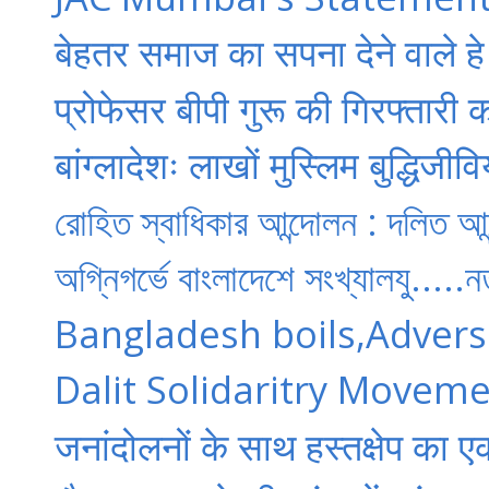
बेहतर समाज का सपना देने वाले हे
प्रोफेसर बीपी गुरू की गिरफ्तार
बांग्‍लादेशः लाखों मुस्लिम बुद्धिजीव
রোহিত স্বাধিকার আন্দোলন : দলিত আ
অগ্নিগর্ভে বাংলাদেশে সংখ্যালযু.....নত
Bangladesh boils,Adverse
Dalit Solidaritry Movem
जनांदोलनों के साथ हस्तक्षेप का ए