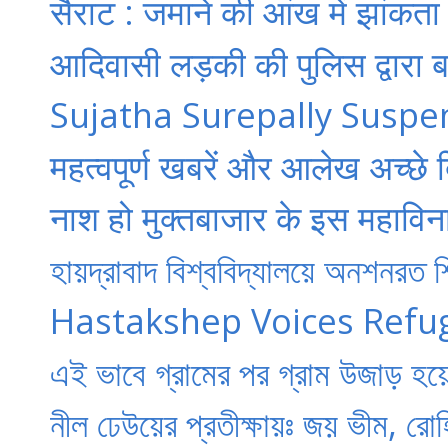
सैराट : जमाने की आंख में झां
आदिवासी लड़की की पुलिस द्वारा बल
Sujatha Surepally Suspen
महत्वपूर्ण खबरें और आलेख अच्छे दिन
नाश हो मुक्तबाजार के इस महाविनाश
হায়দ্রাবাদ বিশ্ববিদ্যালয়ে অনশনরত শ
Hastakshep Voices Refu
এই ভাবে গ্রামের পর গ্রাম উজাড় হয়ে
নীল ঢেউয়ের প্রতীক্ষায়ঃ জয় ভীম, রোহ