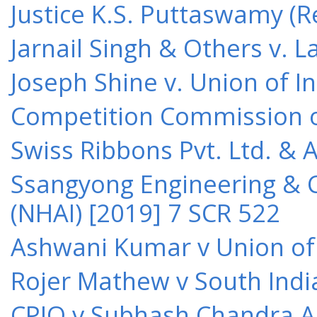
Justice K.S. Puttaswamy (Re
Jarnail Singh & Others v.
Joseph Shine v. Union of I
Competition Commission of 
Swiss Ribbons Pvt. Ltd. & A
Ssangyong Engineering & Co
(NHAI) [2019] 7 SCR 522
Ashwani Kumar v Union of 
Rojer Mathew v South Indi
CPIO v Subhash Chandra A