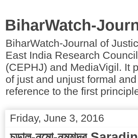
BiharWatch-Journ
BiharWatch-Journal of Justice
East India Research Council
(CEPHJ) and MediaVigil. It p
of just and unjust formal and 
reference to the first princi
Friday, June 3, 2016
চন্ডাল-নমো-নমশূদ্র Sara