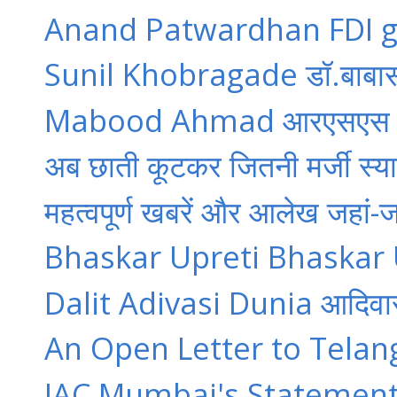
Anand Patwardhan FDI ga
Sunil Khobragade डॉ.बाबासाहे
Mabood Ahmad आरएसएस के लो
अब छाती कूटकर जितनी मर्जी स्या
महत्वपूर्ण खबरें और आलेख जहां-जह
Bhaskar Upreti Bhaskar Up
Dalit Adivasi Dunia आदिवासी म
An Open Letter to Telang
JAC Mumbai's Statement 