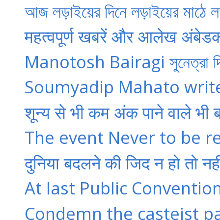
আজ লড়াইয়ের দিনে লড়াইয়ের মাঠে লড
महत्वपूर्ण खबरें और आलेख अंबेडक
Manotosh Bairagi সুনেত্রা দিপালী
Soumyadip Mahato write
शून्य से भी कम अंक पाने वाले भी ब
The event Never to be rep
दुनिया बदलने की जिद न हो तो नहीं
At last Public Convention
Condemn the casteist pat