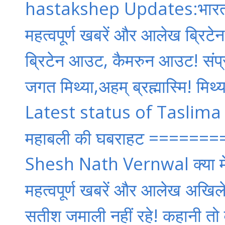
hastakshep Updates:भारत-बांग
महत्वपूर्ण खबरें और आलेख ब्रिट
ब्रिटेन आउट, कैमरुन आउट! संप्रभ
जगत मिथ्या,अहम् ब्रह्मास्मि! मिथ्या
Latest status of Taslima
महाबली की घबराहट ==========
Shesh Nath Vernwal क्या मेरी
महत्वपूर्ण खबरें और आलेख अखिले
सतीश जमाली नहीं रहे! कहानी तो व