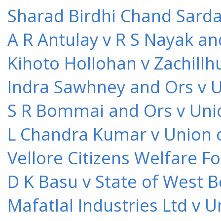
Sharad Birdhi Chand Sarda
A R Antulay v R S Nayak an
Kihoto Hollohan v Zachillh
Indra Sawhney and Ors v U
S R Bommai and Ors v Unio
L Chandra Kumar v Union o
Vellore Citizens Welfare F
D K Basu v State of West 
Mafatlal Industries Ltd v 