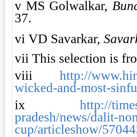
v
MS Golwalkar,
Bunc
37.
vi
VD Savarkar,
Savar
vii
This selection is f
viii
http://www.hin
wicked-and-most-sinfu
ix
http://tim
pradesh/news/dalit-n
om
cup/articleshow/5704