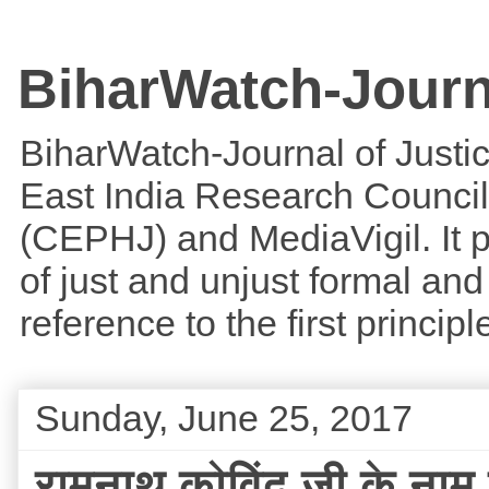
BiharWatch-Journ
BiharWatch-Journal of Justice
East India Research Council
(CEPHJ) and MediaVigil. It p
of just and unjust formal and 
reference to the first princi
Sunday, June 25, 2017
रामनाथ कोविंद जी के नाम 