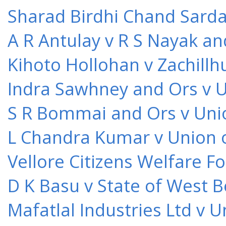
Sharad Birdhi Chand Sarda
A R Antulay v R S Nayak an
Kihoto Hollohan v Zachillh
Indra Sawhney and Ors v U
S R Bommai and Ors v Unio
L Chandra Kumar v Union o
Vellore Citizens Welfare F
D K Basu v State of West 
Mafatlal Industries Ltd v 