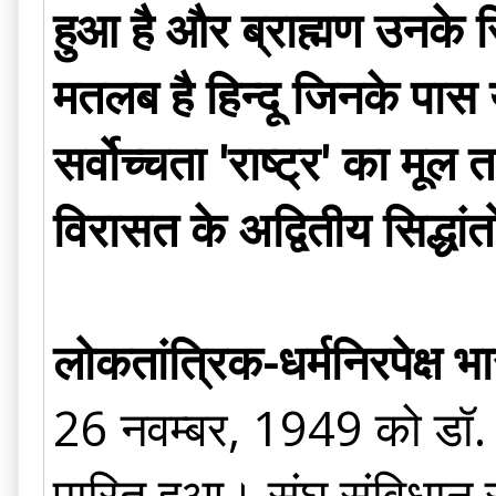
हुआ है और ब्राह्मण उनके सि
मतलब है हिन्दू जिनके पास य
सर्वोच्चता 'राष्ट्र' का मूल
विरासत के अद्वितीय सिद्धां
लोकतांत्रिक-धर्मनिरपेक्ष 
26 नवम्बर, 1949 को डॉ. बी
पारित हुआ। संघ संविधान 