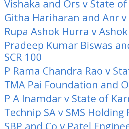
Vishaka and Ors v State o
Githa Hariharan and Anr v
Rupa Ashok Hurra v Ashok 
Pradeep Kumar Biswas and O
SCR 100
P Rama Chandra Rao v Stat
TMA Pai Foundation and Or
P A Inamdar v State of Kar
Technip SA v SMS Holding 
SBP and Co v Patel Engine