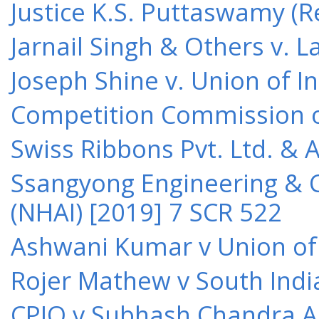
Justice K.S. Puttaswamy (Re
Jarnail Singh & Others v.
Joseph Shine v. Union of I
Competition Commission of 
Swiss Ribbons Pvt. Ltd. & A
Ssangyong Engineering & Co
(NHAI) [2019] 7 SCR 522
Ashwani Kumar v Union of 
Rojer Mathew v South Indi
CPIO v Subhash Chandra A