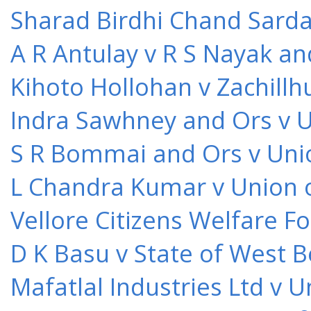
Sharad Birdhi Chand Sarda
A R Antulay v R S Nayak an
Kihoto Hollohan v Zachillh
Indra Sawhney and Ors v U
S R Bommai and Ors v Unio
L Chandra Kumar v Union o
Vellore Citizens Welfare F
D K Basu v State of West 
Mafatlal Industries Ltd v 