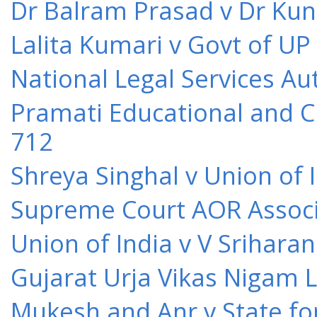
Dr Balram Prasad v Dr Kun
Lalita Kumari v Govt of UP
National Legal Services Au
Pramati Educational and Cu
712
Shreya Singhal v Union of 
Supreme Court AOR Associa
Union of India v V Srihara
Gujarat Urja Vikas Nigam 
Mukesh and Anr v State for