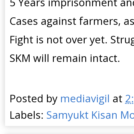
5 Years imprisonment and
Cases against farmers, as
Fight is not over yet. St
SKM will remain intact.
Posted by
mediavigil
at
2
Labels:
Samyukt Kisan M